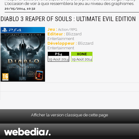
L'occasion de voir à quoi ressemblera le jeu au niveau des graphismes.
20/05/2014, 10:32
DIABLO 3 REAPER OF SOULS : ULTIMATE EVIL EDITION
Jeu :
Action/RPG
Editeur :
Blizzard
Entertainment
Développeur :
Blizzard
Entertainment
19 Août 2014
19 Août 2014
Afficher la version classique de cette page