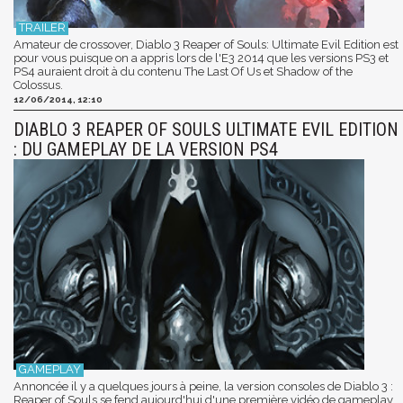
Amateur de crossover, Diablo 3 Reaper of Souls: Ultimate Evil Edition est
pour vous puisque on a appris lors de l'E3 2014 que les versions PS3 et
PS4 auraient droit à du contenu The Last Of Us et Shadow of the
Colossus.
12/06/2014, 12:10
DIABLO 3 REAPER OF SOULS ULTIMATE EVIL EDITION
: DU GAMEPLAY DE LA VERSION PS4
Annoncée il y a quelques jours à peine, la version consoles de Diablo 3 :
Reaper of Souls se fend aujourd'hui d'une première vidéo de gameplay.