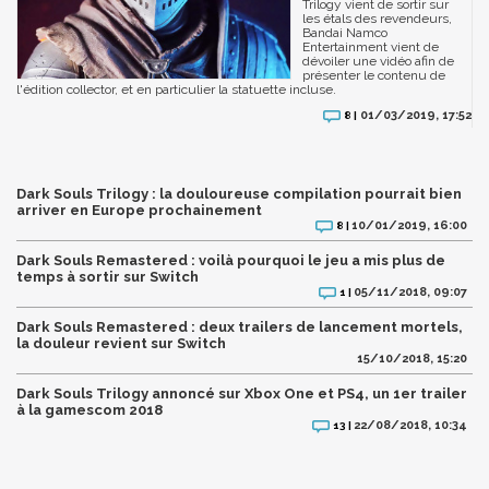
Trilogy vient de sortir sur
les étals des revendeurs,
Bandai Namco
Entertainment vient de
dévoiler une vidéo afin de
présenter le contenu de
l'édition collector, et en particulier la statuette incluse.
01/03/2019, 17:52
8 |
Dark Souls Trilogy : la douloureuse compilation pourrait bien
arriver en Europe prochainement
10/01/2019, 16:00
8 |
Dark Souls Remastered : voilà pourquoi le jeu a mis plus de
temps à sortir sur Switch
05/11/2018, 09:07
1 |
Dark Souls Remastered : deux trailers de lancement mortels,
la douleur revient sur Switch
15/10/2018, 15:20
Dark Souls Trilogy annoncé sur Xbox One et PS4, un 1er trailer
à la gamescom 2018
22/08/2018, 10:34
13 |