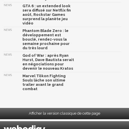
NEWS
GTA 6 : un extended look
sera diffusé sur Netflix fin
août, Rockstar Games
surprend la planète jeu
vidéo
NEWS
Phantom Blade Zero : le
développement est
bouclé, rendez-vous la
semaine prochaine pour
du très lourd
NEWS
God of War : après Ryan
Hurst, Dave Bautista serait
en négociations pour
devenir le nouveau Kratos
NEWS
Marvel Tōkon Fighting
Souls lâche son ultime
trailer avant le grand
combat
Afficher la version classique de cette page