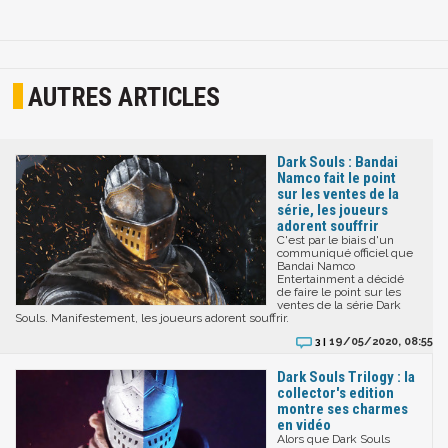
AUTRES ARTICLES
Dark Souls : Bandai
Namco fait le point
sur les ventes de la
série, les joueurs
adorent souffrir
C'est par le biais d'un
communiqué officiel que
Bandai Namco
Entertainment a décidé
de faire le point sur les
ventes de la série Dark
Souls. Manifestement, les joueurs adorent souffrir.
19/05/2020, 08:55
3 |
Dark Souls Trilogy : la
collector's edition
montre ses charmes
en vidéo
Alors que Dark Souls