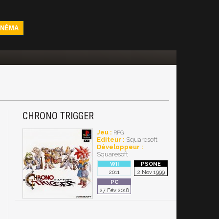
INÉMA
CHRONO TRIGGER
Jeu :
RPG
Editeur :
Squaresoft
Développeur :
Squaresoft
2011
2 Nov 1999
27 Fév 2018