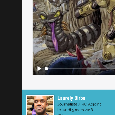
Laurely Birba
Journaliste / RC Adjoint
le lundi 5 mars 2018