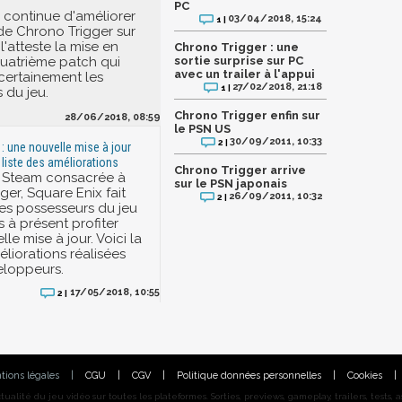
PC
 continue d'améliorer
03/04/2018, 15:24
1 |
de Chrono Trigger sur
'atteste la mise en
Chrono Trigger : une
quatrième patch qui
sortie surprise sur PC
avec un trailer à l'appui
 certainement les
27/02/2018, 21:18
1 |
 du jeu.
Chrono Trigger enfin sur
28/06/2018, 08:59
le PSN US
30/09/2011, 10:33
2 |
 : une nouvelle mise à jour
a liste des améliorations
Chrono Trigger arrive
e Steam consacrée à
sur le PSN japonais
er, Square Enix fait
26/09/2011, 10:32
2 |
les possesseurs du jeu
 à présent profiter
le mise à jour. Voici la
éliorations réalisées
eloppeurs.
17/05/2018, 10:55
2 |
tions légales
|
CGU
|
CGV
|
Politique données personnelles
|
Cookies
|
alité du jeu vidéo sur toutes les plateformes. Sorties, previews, gameplay, trailers, tests, astu