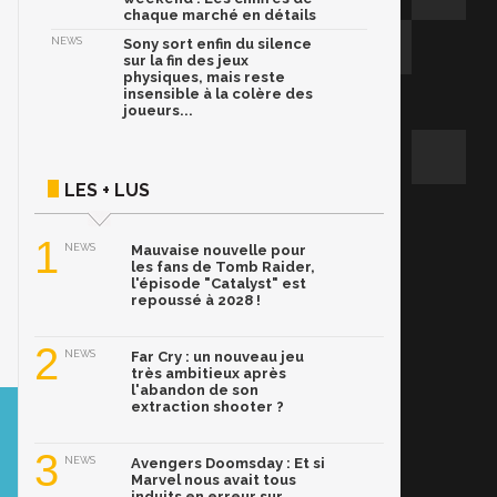
chaque marché en détails
NEWS
Sony sort enfin du silence
sur la fin des jeux
physiques, mais reste
insensible à la colère des
joueurs...
LES + LUS
1
NEWS
Mauvaise nouvelle pour
les fans de Tomb Raider,
l'épisode "Catalyst" est
repoussé à 2028 !
2
NEWS
Far Cry : un nouveau jeu
très ambitieux après
l'abandon de son
extraction shooter ?
3
NEWS
Avengers Doomsday : Et si
Marvel nous avait tous
induits en erreur sur