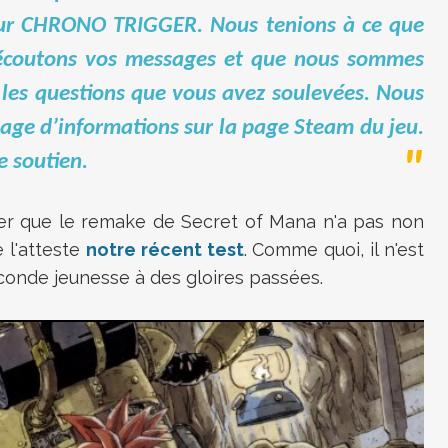
pour CHRONO TRIGGER. Nous tenions à ce que
 écoutons vos messages et que nous sommes
 les questions que vous avez soulevées. Nous
ge d’informations sur la page Steam du jeu.
e soutien.
ler que le remake de Secret of Mana n'a pas non
 l'atteste
notre récent test
. Comme quoi, il n'est
econde jeunesse à des gloires passées.