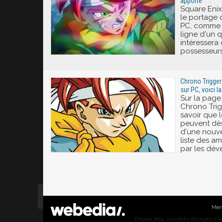
apporte
Square Enix
le portage 
PC, comme l
ligne d'un 
intéressera
possesseurs
Chrono Trigger
sur PC, voici l
Sur la pag
Chrono Trigg
savoir que 
peuvent dès
d'une nouvel
liste des am
par les dév
Men
Depuis 2004, JeuxActu décrypte l'actu