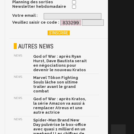
Planning des sorties
Newsletter hebdomadaire
Votre email :
Veuillez saisir ce code :
AUTRES NEWS
NEWS
God of War : après Ryan
Hurst, Dave Bautista serait
en négociations pour
devenir le nouveau Kratos
NEWS
Marvel Tōkon Fighting
Souls lâche son ultime
trailer avant le grand
combat
NEWS
God of War : après Kratos,
la série Amazon va aussi à
remplacer Atreus et une
autre actrice
NEWS
Spider-Man Brand New
Day pulvérise le box-office
avec quasi 1 milliard en un
weekend ! Les chiffres de