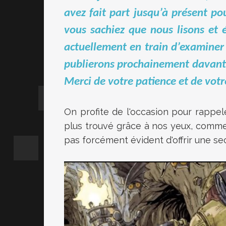
avez fait part jusqu’à présent 
vous sachiez que nous lisons et
actuellement en train d’examiner
publierons prochainement davanta
Merci de votre patience et de votr
On profite de l'occasion pour rappe
plus trouvé grâce à nos yeux, comme
pas forcément évident d'offrir une s