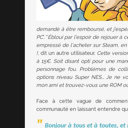
demandé à être remboursé, et j'espère
PC
". "
É
bloui par l'espoir de rejouer à 
empressé de l'acheter sur Steam, en 
!
, dit un autre utilisateur.
Cette versio
à 15€. Soit disant opti pour une mane
personnage fou. Problèmes de colli
options niveau Super NES... Je ne vou
mon ami et trouvez-vous une ROM ou 
Face à cette vague de commenta
communauté en laissant entendre que l
Bonjour à tous et à toutes, e