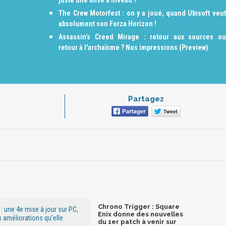
juste une mise à niveau ?
The Crew Motorfest : on y a joué, quand Ubisoft veut
absolument son Forza Horizon !
Assassin’s Creed Mirage : retour aux sources ou
retour à l'archaïsme ? Nos impressions (Preview)
Partagez
Chrono Trigger : Square
: une 4e mise à jour sur PC,
Enix donne des nouvelles
s améliorations qu'elle
du 1er patch à venir sur