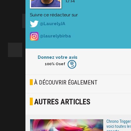
17:14
Suivre ce rédacteur sur
@LaurelyJA
@laurelybirba
Donnez votre avis
100%
Osef
Furieux
Blasé
À DÉCOUVRIR ÉGALEMENT
Osef
AUTRES ARTICLES
Joyeux
Excité
Chrono Trigger 
voici toutes le