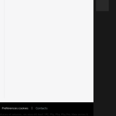
Préférences cookies
|
Contacts
ces et soluces... on vous dit tout ! PC, PS5, PS4, PS4 Pro, Xbox series X,