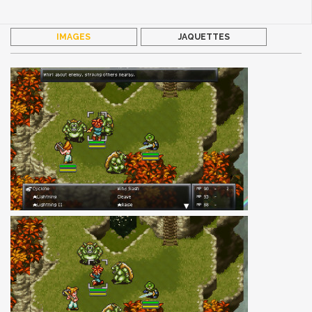
IMAGES
JAQUETTES