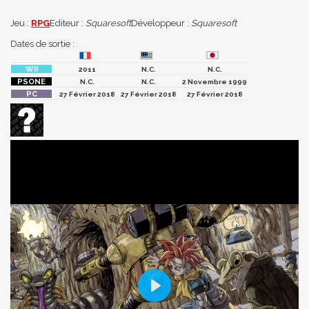
Jeu :
RPG
Editeur :
Squaresoft
Développeur :
Squaresoft
Dates de sortie :
2011
N.C.
N.C.
N.C.
N.C.
2 Novembre 1999
27 Février 2018
27 Février 2018
27 Février 2018