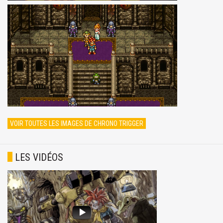
VOIR TOUTES LES IMAGES DE CHRONO TRIGGER
LES VIDÉOS