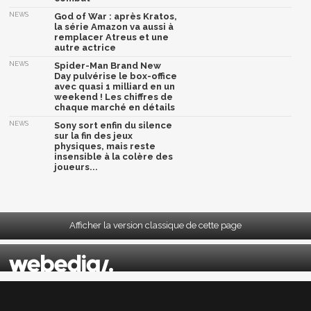
NEWS
God of War : après Kratos,
la série Amazon va aussi à
remplacer Atreus et une
autre actrice
NEWS
Spider-Man Brand New
Day pulvérise le box-office
avec quasi 1 milliard en un
weekend ! Les chiffres de
chaque marché en détails
NEWS
Sony sort enfin du silence
sur la fin des jeux
physiques, mais reste
insensible à la colère des
joueurs...
Afficher la version classique de cette page
Mentions légales
|
CGU
|
CGV
|
Politique données personnelles
|
Cookies
|
Préférences cookies
|
Contacts