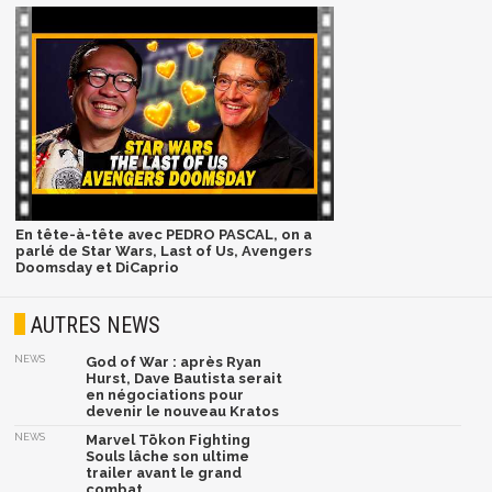
En tête-à-tête avec PEDRO PASCAL, on a
parlé de Star Wars, Last of Us, Avengers
Doomsday et DiCaprio
AUTRES NEWS
NEWS
God of War : après Ryan
Hurst, Dave Bautista serait
en négociations pour
devenir le nouveau Kratos
NEWS
Marvel Tōkon Fighting
Souls lâche son ultime
trailer avant le grand
combat