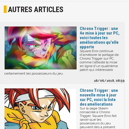
AUTRES ARTICLES
Chrono Trigger : une
4e mise à jour sur PC,
voici toutes les
améliorations qu'elle
apporte
Square Enix continue
d'améliorer le portage de
Chrono Trigger sur PC,
comme l'atteste la mise
en ligne d'un quatrième
patch qui intéressera
certainement les possesseurs du jeu.
28/06/2018, 08:59
Chrono Trigger : une
nouvelle mise à jour
sur PC, voici la liste
des améliorations
Sur la page Steam
consacrée à Chrono
Trigger, Square Enix fait
savoir que les
possesseurs du jeu
peuvent dès à présent