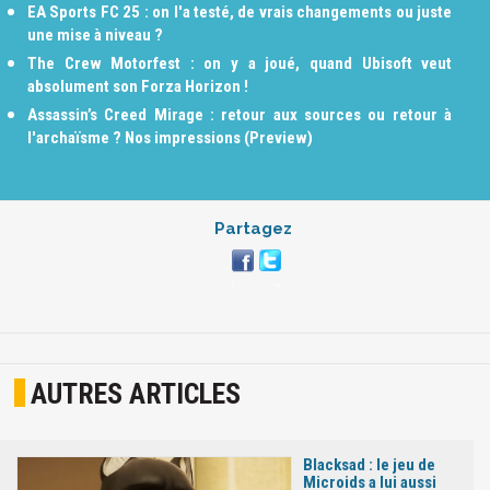
EA Sports FC 25 : on l'a testé, de vrais changements ou juste
une mise à niveau ?
The Crew Motorfest : on y a joué, quand Ubisoft veut
absolument son Forza Horizon !
Assassin’s Creed Mirage : retour aux sources ou retour à
l'archaïsme ? Nos impressions (Preview)
Partagez
AUTRES ARTICLES
Blacksad : le jeu de
Microids a lui aussi