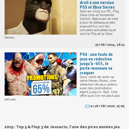
droit à une version
PS5 et Xbox Series
Sorti en 2019 sur PC, PS4,
Xbox One et Nintendo
Switch, Blacksad se met
à jour et débarque dès
aujourd'hui sur les
consoles actuelles que
sont la PS5 et la Xbox
Series.
27/06/2024, 18:12
PS4 : une foule de
jeux en réduction
jusqu'à -65%, le
porte-monnaie va
craquer
Sony vient de sortir sa
série Perles Rares, une
sélection de jeux précis
avec des promotions
allant jusqu'à -65%. Une
offre que l'on ne peut pas
refuser...
26/08/2020, 15:05
2 |
2019 : Top 5 & Flop 3 de Jeuxactu, l'une des pires années jeu