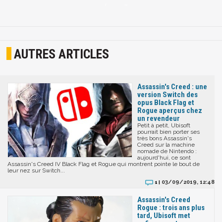
AUTRES ARTICLES
Assassin's Creed : une
version Switch des
opus Black Flag et
Rogue aperçus chez
un revendeur
Petit à petit, Ubisoft
pourrait bien porter ses
très bons Assassin's
Creed sur la machine
nomade de Nintendo :
aujourd'hui, ce sont
Assassin's Creed IV Black Flag et Rogue qui montrent pointe le bout de
leur nez sur Switch...
03/09/2019, 12:48
1 |
Assassin's Creed
Rogue : trois ans plus
tard, Ubisoft met