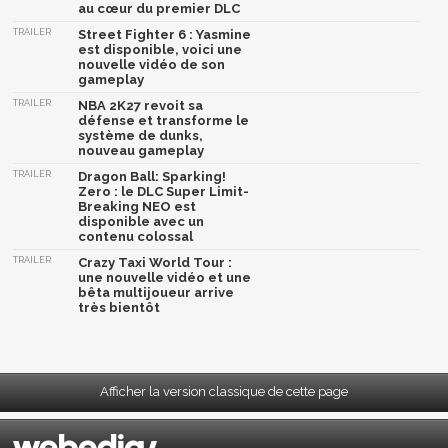
au cœur du premier DLC
TRAILER
Street Fighter 6 : Yasmine
est disponible, voici une
nouvelle vidéo de son
gameplay
TRAILER
NBA 2K27 revoit sa
défense et transforme le
système de dunks,
nouveau gameplay
TRAILER
Dragon Ball: Sparking!
Zero : le DLC Super Limit-
Breaking NEO est
disponible avec un
contenu colossal
TRAILER
Crazy Taxi World Tour :
une nouvelle vidéo et une
bêta multijoueur arrive
très bientôt
Afficher la version classique de cette page