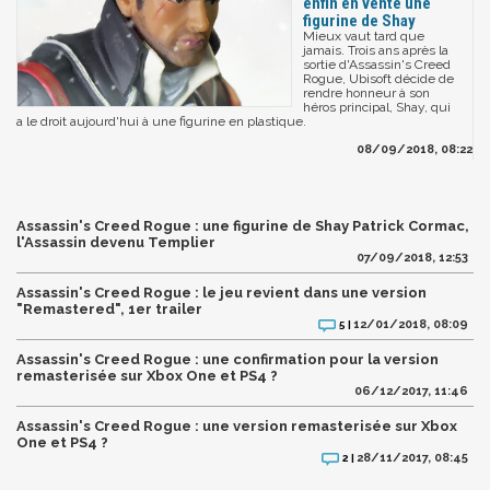
enfin en vente une
figurine de Shay
Mieux vaut tard que
jamais. Trois ans après la
sortie d'Assassin's Creed
Rogue, Ubisoft décide de
rendre honneur à son
héros principal, Shay, qui
a le droit aujourd'hui à une figurine en plastique.
08/09/2018, 08:22
Assassin's Creed Rogue : une figurine de Shay Patrick Cormac,
l'Assassin devenu Templier
07/09/2018, 12:53
Assassin's Creed Rogue : le jeu revient dans une version
"Remastered", 1er trailer
12/01/2018, 08:09
5 |
Assassin's Creed Rogue : une confirmation pour la version
remasterisée sur Xbox One et PS4 ?
06/12/2017, 11:46
Assassin's Creed Rogue : une version remasterisée sur Xbox
One et PS4 ?
28/11/2017, 08:45
2 |