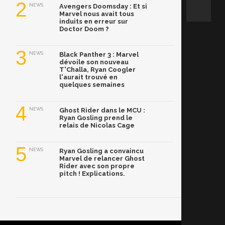
2
NEWS
Avengers Doomsday : Et si
Marvel nous avait tous
induits en erreur sur
Doctor Doom ?
3
NEWS
Black Panther 3 : Marvel
dévoile son nouveau
T'Challa, Ryan Coogler
l'aurait trouvé en
quelques semaines
4
NEWS
Ghost Rider dans le MCU :
Ryan Gosling prend le
relais de Nicolas Cage
5
NEWS
Ryan Gosling a convaincu
Marvel de relancer Ghost
Rider avec son propre
pitch ! Explications.