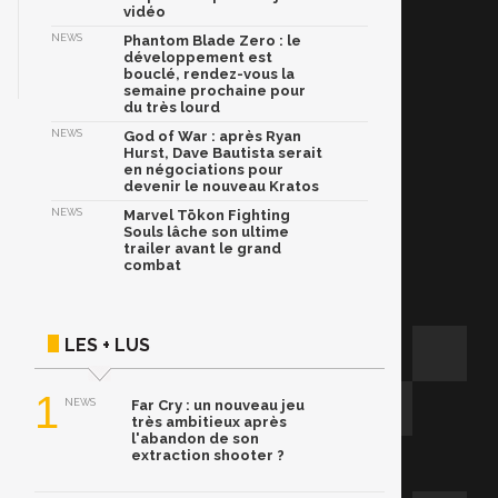
vidéo
NEWS
Phantom Blade Zero : le
développement est
bouclé, rendez-vous la
semaine prochaine pour
du très lourd
NEWS
God of War : après Ryan
Hurst, Dave Bautista serait
en négociations pour
devenir le nouveau Kratos
NEWS
Marvel Tōkon Fighting
Souls lâche son ultime
trailer avant le grand
combat
LES + LUS
1
NEWS
Far Cry : un nouveau jeu
très ambitieux après
l'abandon de son
extraction shooter ?