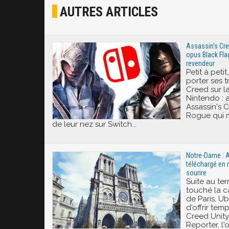
AUTRES ARTICLES
Joyeux
Excité
Assassin's Cre
opus Black Fla
revendeur
Petit à peti
porter ses t
Creed sur 
Nintendo : a
Assassin's C
Rogue qui m
de leur nez sur Switch...
Notre-Dame : A
téléchargé en 
sourire
Suite au ter
touché la 
de Paris, Ub
d'offrir tem
Creed Unity
Reporter, l'