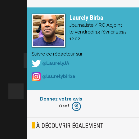
Laurely Birba
Journaliste / RC Adjoint
le vendredi 13 février 2015
12:02
Suivre ce rédacteur sur
@LaurelyJA
@laurelybirba
Donnez votre avis
Osef
Furieux
Blasé
À DÉCOUVRIR ÉGALEMENT
Osef