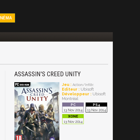
INÉMA
ASSASSIN'S CREED UNITY
Jeu :
Action/Infiltr.
Editeur :
Ubisoft
Développeur :
Ubisoft
Montréal
13 Nov 2014
13 Nov 2014
13 Nov 2014