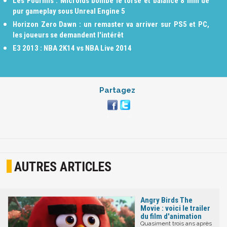
Les Fourmis : Microids bombe le torse et balance 8 min de
pur gameplay sous Unreal Engine 5
Horizon Zero Dawn : un remaster va arriver sur PS5 et PC,
les joueurs se demandent l'intérêt
E3 2013 : NBA 2K14 vs NBA Live 2014
Partagez
AUTRES ARTICLES
Angry Birds The
Movie : voici le trailer
du film d'animation
Quasiment trois ans après