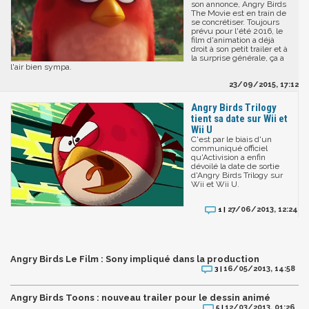
son annonce, Angry Birds
The Movie est en train de
se concrétiser. Toujours
prévu pour l'été 2016, le
film d'animation a déjà
droit à son petit trailer et à
la surprise générale, ça a
l'air bien sympa.
23/09/2015, 17:12
Angry Birds Trilogy
tient sa date sur Wii et
Wii U
C'est par le biais d'un
communiqué officiel
qu'Activision a enfin
dévoilé la date de sortie
d'Angry Birds Trilogy sur
Wii et Wii U.
27/06/2013, 12:24
1 |
Angry Birds Le Film : Sony impliqué dans la production
16/05/2013, 14:58
3 |
Angry Birds Toons : nouveau trailer pour le dessin animé
12/03/2013, 01:26
5 |