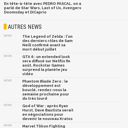
En tête-à-tête avec PEDRO PASCAL, on a
parlé de Star Wars, Last of Us, Avengers
Doomsday et DiCaprio
AUTRES NEWS
NEWS
The Legend of Zelda : l'un
des derniers rôles de Sam
Neill confirmé avant sa
mort début juillet
NEWS
GTA 6 : un extended look
sera diffusé sur Netflix fin
août, Rockstar Games
surprend la planète jeu
vidéo
NEWS
Phantom Blade Zero : le
développement est
bouclé, rendez-vous la
semaine prochaine pour
du très lourd
NEWS
God of War : après Ryan
Hurst, Dave Bautista serait
en négociations pour
devenir le nouveau Kratos
NEWS
Marvel Tōkon Fighting