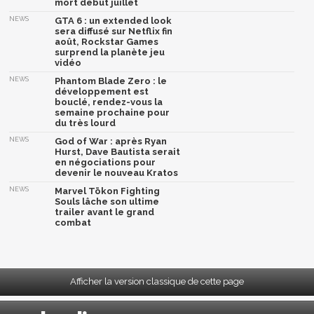
mort début juillet
NEWS
GTA 6 : un extended look
sera diffusé sur Netflix fin
août, Rockstar Games
surprend la planète jeu
vidéo
NEWS
Phantom Blade Zero : le
développement est
bouclé, rendez-vous la
semaine prochaine pour
du très lourd
NEWS
God of War : après Ryan
Hurst, Dave Bautista serait
en négociations pour
devenir le nouveau Kratos
NEWS
Marvel Tōkon Fighting
Souls lâche son ultime
trailer avant le grand
combat
Afficher la version classique de cette page