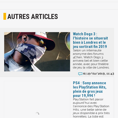
AUTRES ARTICLES
Watch Dogs 3 :
l'histoire se situerait
bien à Londres et le
jeu sortirait fin 2019
Selon un internaute
anonyme des forums
4Chan, Watch Dogs 3
arrivera bel et bien cette
année, avec pour théâtre
de jeu la ville de Londres.
27/02/2019, 11:43
6 |
PS4 : Sony annonce
les PlayStation Hits,
plein de gros jeux
pour 19,99€ !
PlayStation fait plaisir
aujourd'hui avec
l'annonce des PlayStation
Hits, une belle série de
jeux disponible à prix très
honnêtes. La liste est