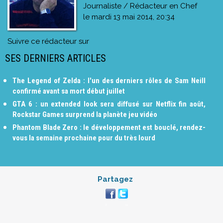
Journaliste / Rédacteur en Chef
le
mardi 13 mai 2014, 20:34
Suivre ce rédacteur sur
SES DERNIERS ARTICLES
The Legend of Zelda : l'un des derniers rôles de Sam Neill
confirmé avant sa mort début juillet
GTA 6 : un extended look sera diffusé sur Netflix fin août,
Rockstar Games surprend la planète jeu vidéo
Phantom Blade Zero : le développement est bouclé, rendez-
vous la semaine prochaine pour du très lourd
Partagez