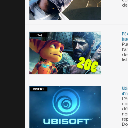
cet
de
PS4
jeu
Pla
l'a
de 
lis
Ubi
d'i
L'
co
dél
no
re
Do