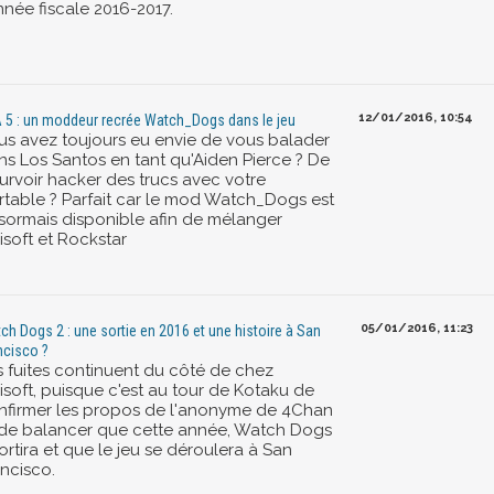
nnée fiscale 2016-2017.
12/01/2016, 10:54
 5 : un moddeur recrée Watch_Dogs dans le jeu
us avez toujours eu envie de vous balader
ns Los Santos en tant qu'Aiden Pierce ? De
urvoir hacker des trucs avec votre
rtable ? Parfait car le mod Watch_Dogs est
sormais disponible afin de mélanger
isoft et Rockstar
05/01/2016, 11:23
ch Dogs 2 : une sortie en 2016 et une histoire à San
ncisco ?
s fuites continuent du côté de chez
isoft, puisque c'est au tour de Kotaku de
nfirmer les propos de l'anonyme de 4Chan
 de balancer que cette année, Watch Dogs
ortira et que le jeu se déroulera à San
ancisco.