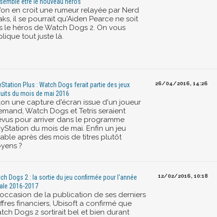
 semble être le nouveau héros
l'on en croit une rumeur relayée par Nerd
ks, il se pourrait qu'Aiden Pearce ne soit
s le héros de Watch Dogs 2. On vous
lique tout juste là.
26/04/2016, 14:26
yStation Plus : Watch Dogs ferait partie des jeux
tuits du mois de mai 2016
lon une capture d'écran issue d'un joueur
lemand, Watch Dogs et Tetris seraient
évus pour arriver dans le programme
ayStation du mois de mai. Enfin un jeu
able après des mois de titres plutôt
yens ?
12/02/2016, 10:18
ch Dogs 2 : la sortie du jeu confirmée pour l'année
cale 2016-2017
'occasion de la publication de ses derniers
ffres financiers, Ubisoft a confirmé que
tch Dogs 2 sortirait bel et bien durant