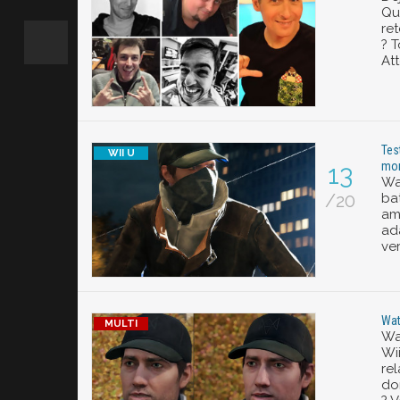
Qu
re
? 
At
Tes
mor
13
Wa
/20
bat
am
ad
ver
Wat
Wa
Wii
re
do