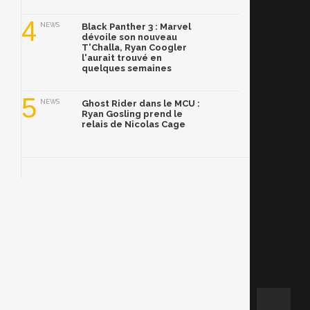
4
NEWS
Black Panther 3 : Marvel
dévoile son nouveau
T'Challa, Ryan Coogler
l'aurait trouvé en
quelques semaines
5
NEWS
Ghost Rider dans le MCU :
Ryan Gosling prend le
relais de Nicolas Cage