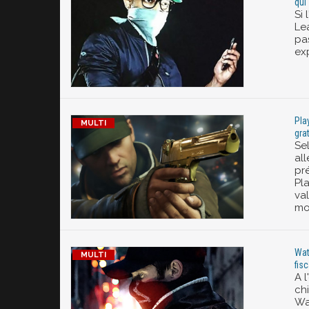
qui
Si 
Lea
pa
exp
Pla
gra
Se
al
pr
Pl
val
mo
Wat
fis
A l
chi
Wa