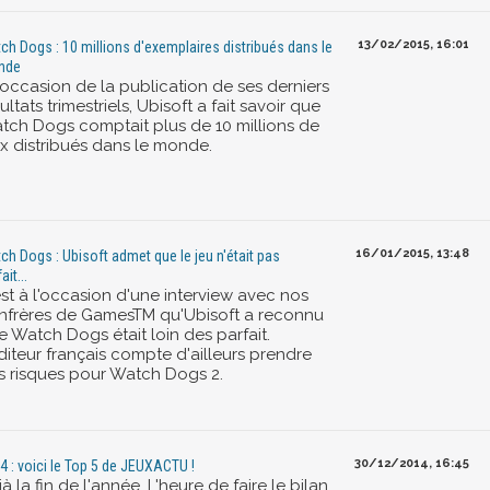
13/02/2015, 16:01
ch Dogs : 10 millions d'exemplaires distribués dans le
nde
'occasion de la publication de ses derniers
ultats trimestriels, Ubisoft a fait savoir que
tch Dogs comptait plus de 10 millions de
ux distribués dans le monde.
16/01/2015, 13:48
ch Dogs : Ubisoft admet que le jeu n'était pas
ait...
est à l'occasion d'une interview avec nos
nfrères de GamesTM qu'Ubisoft a reconnu
e Watch Dogs était loin des parfait.
diteur français compte d'ailleurs prendre
s risques pour Watch Dogs 2.
30/12/2014, 16:45
4 : voici le Top 5 de JEUXACTU !
à la fin de l'année. L'heure de faire le bilan.