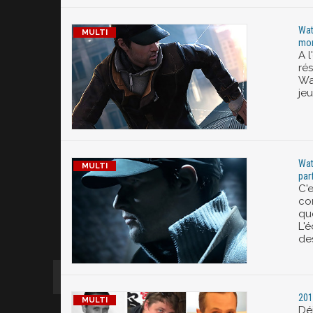
Wat
mo
A l
rés
Wa
je
Wat
parf
C'
co
qu
L'é
de
201
Déj