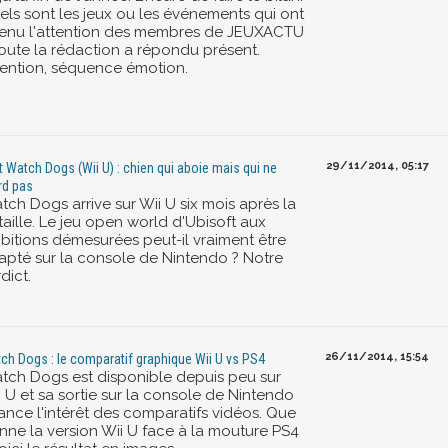
els sont les jeux ou les événements qui ont
tenu l'attention des membres de JEUXACTU
Toute la rédaction a répondu présent.
tention, séquence émotion.
29/11/2014, 05:17
t Watch Dogs (Wii U) : chien qui aboie mais qui ne
d pas
tch Dogs arrive sur Wii U six mois après la
aille. Le jeu open world d'Ubisoft aux
bitions démesurées peut-il vraiment être
apté sur la console de Nintendo ? Notre
dict.
26/11/2014, 15:54
ch Dogs : le comparatif graphique Wii U vs PS4
tch Dogs est disponible depuis peu sur
 U et sa sortie sur la console de Nintendo
lance l'intérêt des comparatifs vidéos. Que
nne la version Wii U face à la mouture PS4