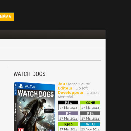
INÉMA
WATCH DOGS
Jeu :
Action/Course
Editeur :
Ubisoft
Développeur :
Ubisoft
Montréal
27 Mai 2014
27 Mai 2014
27 Mai 2014
27 Mai 2014
27 Mai 2014
20 Nov 2014