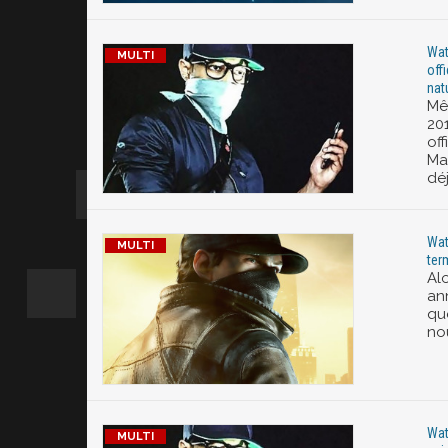
Wat
off
nat
Mê
201
of
Ma
déj
Wat
ter
Al
an
qu
no
Wat