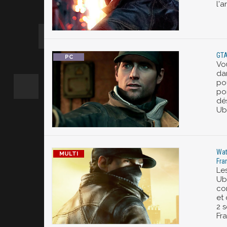
l'a
GTA
Vo
da
po
po
dé
Ub
Wat
Fra
Le
Ub
co
et
2 s
Fr