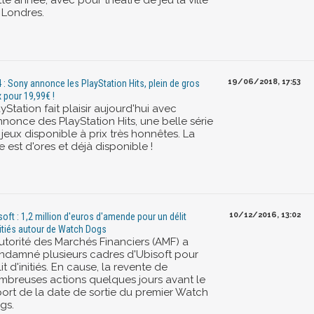
te année, avec pour théâtre de jeu la ville
 Londres.
19/06/2018, 17:53
 : Sony annonce les PlayStation Hits, plein de gros
x pour 19,99€ !
yStation fait plaisir aujourd'hui avec
nnonce des PlayStation Hits, une belle série
jeux disponible à prix très honnêtes. La
te est d'ores et déjà disponible !
10/12/2016, 13:02
soft : 1,2 million d'euros d'amende pour un délit
nitiés autour de Watch Dogs
Autorité des Marchés Financiers (AMF) a
ndamné plusieurs cadres d'Ubisoft pour
it d'initiés. En cause, la revente de
mbreuses actions quelques jours avant le
port de la date de sortie du premier Watch
gs.