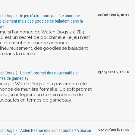
02/06/2016, 01:12
ch Dogs 2 : le jeu n'a toujours pas été annoncé
iciellement mais des goodies se baladent dans la
ure
me si l'annonce de Watch Dogs 2 à l'E3
6 est un secret de polichinelle, le jeu n'est
ficiellement pas encore annoncé.
lheureusement, des goodies se baladent
à dans la nature.
13/05/2016, 10:46
ch Dogs 2 : Ubisoft promet des nouveautés en
mes de gameplay
ors que Watch Dogs 2 n'a pas encore été
noncé de manière formelle, Ubisoft promet
e le jeu intégrera un certain nombre de
uveautés en termes de gameplay.
03/05/2016, 15:50
ch Dogs 2 : Aiden Pearce mis sur la touche ? Voici ce