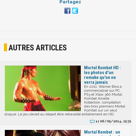
Partagez
AUTRES ARTICLES
Mortal Kombat HD :
les photos d'un
remake qu'on ne
verra jamais
En 2011, Warner Bros a
commercialisé sur PC,
PS3 et Xbox 360 Mortal
Kombat Arcade
Kollection, compilation
des trois premiers Mortal
Kombat sur un seul
disque. Le jeu devait au départ être retravaillé entièrement en HD.
06/05/2014, 15:31
1 |
Mortal Kombat : un