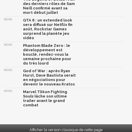
des derniers rôles de Sam
Neill confirmé avant sa
mort début juillet
NEWS
GTA 6 : un extended look
sera diffusé sur Netflix fin
août, Rockstar Games
surprend la planète jeu
vidéo
NEWS
Phantom Blade Zero : le
développement est
bouclé, rendez-vous la
semaine prochaine pour
du très lourd
NEWS
God of War : après Ryan
Hurst, Dave Bautista serait
en négociations pour
devenir le nouveau Kratos
NEWS
Marvel Tōkon Fighting
Souls lâche son ultime
trailer avant le grand
combat
Afficher la version classique de cette page