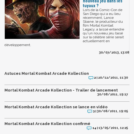
nouveau jeu dans les
tuyaux ?
Lors de la Comic-Con de
San Diego qui a eu lieu
récemment, Lance
Sloane, le producteur du
film Mortal Kombat
Legacy, a laissé entendre
qu'un nouveau jeu basé
sur la célèbre série serait
actuellement en
développement.
30/07/2013, 13:08
Astuces Mortal Kombat Arcade Kollection
20/12/2011, 11:30
2 |
Mortal Kombat Arcade Kollection - Trailer de lancement
30/08/2011, 19:17
Mortal Kombat Arcade Kollection se lance en vidéo
30/08/2011, 19:05
3 |
Mortal Kombat Arcade Kollection confirmé
13/05/2011, 12:25
14 |