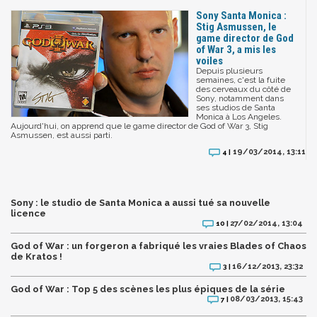
Sony Santa Monica :
Stig Asmussen, le
game director de God
of War 3, a mis les
voiles
Depuis plusieurs
semaines, c'est la fuite
des cerveaux du côté de
Sony, notamment dans
ses studios de Santa
Monica à Los Angeles.
Aujourd'hui, on apprend que le game director de God of War 3, Stig
Asmussen, est aussi parti.
19/03/2014, 13:11
4 |
Sony : le studio de Santa Monica a aussi tué sa nouvelle
licence
27/02/2014, 13:04
10 |
God of War : un forgeron a fabriqué les vraies Blades of Chaos
de Kratos !
16/12/2013, 23:32
3 |
God of War : Top 5 des scènes les plus épiques de la série
08/03/2013, 15:43
7 |