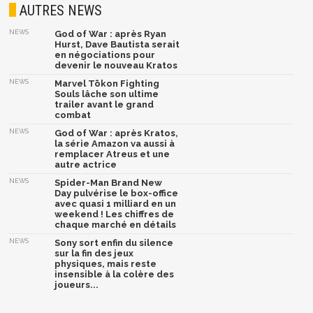
AUTRES NEWS
NEWS
God of War : après Ryan
Hurst, Dave Bautista serait
en négociations pour
devenir le nouveau Kratos
NEWS
Marvel Tōkon Fighting
Souls lâche son ultime
trailer avant le grand
combat
NEWS
God of War : après Kratos,
la série Amazon va aussi à
remplacer Atreus et une
autre actrice
NEWS
Spider-Man Brand New
Day pulvérise le box-office
avec quasi 1 milliard en un
weekend ! Les chiffres de
chaque marché en détails
NEWS
Sony sort enfin du silence
sur la fin des jeux
physiques, mais reste
insensible à la colère des
joueurs...