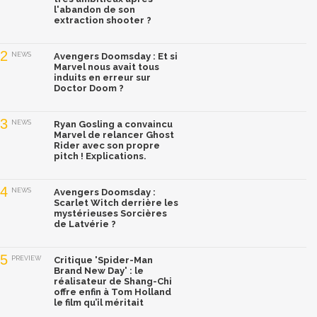
l'abandon de son
extraction shooter ?
2
NEWS
Avengers Doomsday : Et si
Marvel nous avait tous
induits en erreur sur
Doctor Doom ?
3
NEWS
Ryan Gosling a convaincu
Marvel de relancer Ghost
Rider avec son propre
pitch ! Explications.
4
NEWS
Avengers Doomsday :
Scarlet Witch derrière les
mystérieuses Sorcières
de Latvérie ?
5
PREVIEW
Critique 'Spider-Man
Brand New Day' : le
réalisateur de Shang-Chi
offre enfin à Tom Holland
le film qu’il méritait