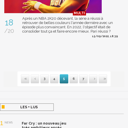
Après un NBA 2K20 décevant, la série a réussi à
18
retrouver de belles couleurs l'année dernière avec un
épisode plus convaincant. En 2022, l'objectif était de
/20
consolider tout ça et faire encore mieux. Pari réussi ?
15/09/2022, 18:39
3
4
5
6
7
Première
Précédente
Suivante
Dernière
LES + LUS
1
NEWS
Far Cry : un nouveau jeu
très ambitieux après