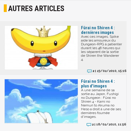
AUTRES ARTICLES
Fûrai no Shiren 4 :
dernières images
Avec ces images, Spike
aide les amoureux du
Dungeon-RPG à patienter
durant les 48 heures qui
les séparent de la sortie
de Shiren the Wanderer
4.
23/02/2010, 15:16
2 |
Fûrai no Shiren 4 :
plus d'images
A une semaine de sa
sortie au Japon, Fushigi
no Dungeon : Fûrai no
Shiren 4 - Kami no
Nemuri to Akuma no
Heso a droit à une de ses
dernières fournée
d'images.
18/02/2010, 11:56
2 |