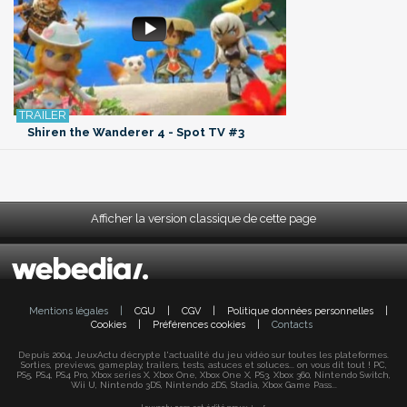
Shiren the Wanderer 4 - Spot TV #3
Afficher la version classique de cette page
Mentions légales
|
CGU
|
CGV
|
Politique données personnelles
|
Cookies
|
Préférences cookies
|
Contacts
Depuis 2004, JeuxActu décrypte l'actualité du jeu vidéo sur toutes les plateformes.
Sorties, previews, gameplay, trailers, tests, astuces et soluces... on vous dit tout ! PC,
PS5, PS4, PS4 Pro, Xbox series X, Xbox One, Xbox One X, PS3, Xbox 360, Nintendo Switch,
Wii U, Nintendo 3DS, Nintendo 2DS, Stadia, Xbox Game Pass...