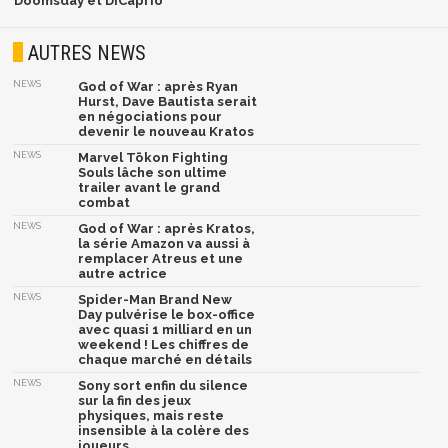
Doomsday et DiCaprio
AUTRES NEWS
NEWS
God of War : après Ryan
Hurst, Dave Bautista serait
en négociations pour
devenir le nouveau Kratos
NEWS
Marvel Tōkon Fighting
Souls lâche son ultime
trailer avant le grand
combat
NEWS
God of War : après Kratos,
la série Amazon va aussi à
remplacer Atreus et une
autre actrice
NEWS
Spider-Man Brand New
Day pulvérise le box-office
avec quasi 1 milliard en un
weekend ! Les chiffres de
chaque marché en détails
NEWS
Sony sort enfin du silence
sur la fin des jeux
physiques, mais reste
insensible à la colère des
joueurs...