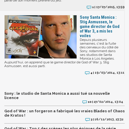
parle de son moment préféré du jeu.
17/07/2015, 13:59
1 |
Sony Santa Monica :
Stig Asmussen, le
game director de God
of War 3, a mis les
voiles
Depuis plusieurs
semaines, c'est la fuite
des cerveaux du côté de
Sony, notamment dans
ses studios de Santa
Monica à Los Angeles.
Aujourd'hui, on apprend que le game director de God of War 3, Stig
Asmussen, est aussi parti.
19/03/2014, 13:11
4 |
Sony : le studio de Santa Monica a aussi tué sa nouvelle
licence
27/02/2014, 13:04
10 |
God of War : un forgeron a fabriqué les vraies Blades of Chaos
de Kratos !
16/12/2013, 23:32
3 |
God of War : Top 5 des scènes les plus épiques de la série