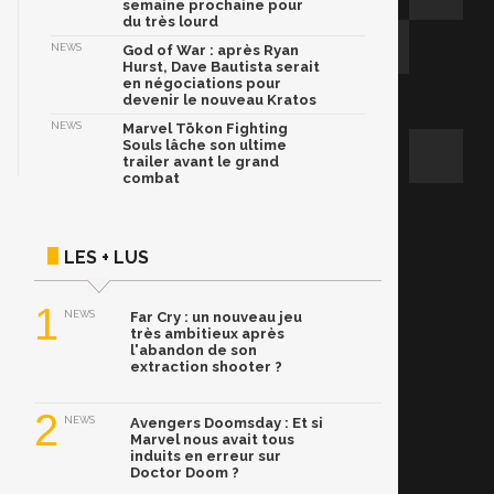
semaine prochaine pour
du très lourd
NEWS
God of War : après Ryan
Hurst, Dave Bautista serait
en négociations pour
devenir le nouveau Kratos
NEWS
Marvel Tōkon Fighting
Souls lâche son ultime
trailer avant le grand
combat
LES + LUS
1
NEWS
Far Cry : un nouveau jeu
très ambitieux après
l'abandon de son
extraction shooter ?
2
NEWS
Avengers Doomsday : Et si
Marvel nous avait tous
induits en erreur sur
Doctor Doom ?