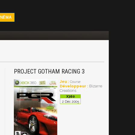
INÉMA
PROJECT GOTHAM RACING 3
Jeu :
Course
Développeur :
Bizarre
Creations
2 Déc 2005