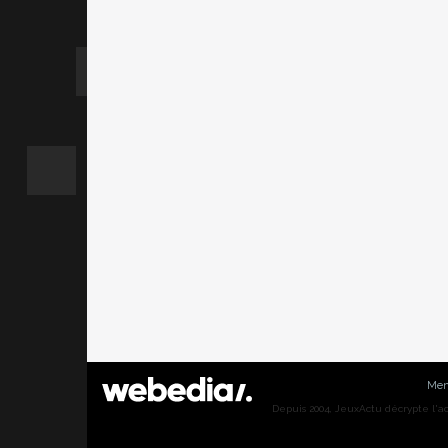
Men
Depuis 2004, JeuxActu décrypte l'actu