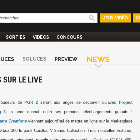
JEUX VIDÉO
C
SORTIES
VIDÉOS
CONCOURS
NEWS
SOLUCES
TUCES
PREVIEW
 SUR LE LIVE
aroudeurs de
PGR 2
seront aux anges de découvrir qu’avec
Project
g 3
, la série connaît enfin ses premiers téléchargements gratuits !
arre Creations
viennent aujourd’hui de mettre en ligne sur le Marketplace
 Xbox
360 le pack Cadillac V-Series Collection. Trois nouvelles voitures,
rcément, viendront remplir votre garage virtuel : Cadillac CTS-V 400,