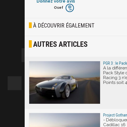
Donnez votre avis
Osef
Furieux
Blasé
À DÉCOUVRIR ÉGALEMENT
Osef
AUTRES ARTICLES
Joyeux
Excité
PGR 3 : le Pack
A la différ
Pack Style 
Racing 3 n'
Points soit 
Project Gotha
- Débloquer
Cadillac 16