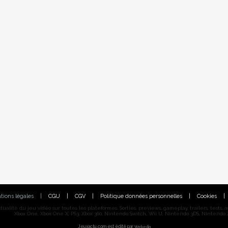
tions légales
|
CGU
|
CGV
|
Politique données personnelles
|
Cookies
|
alité du jeu vidéo sur toutes les plateformes. Sorties, previews, gameplay, trailers, tests, astu
Xbox One, Xbox One X, PS3, Xbox 360, Nintendo Switch, Wii U, Nintendo 3DS, Nintendo 2
Jeuxactu.com est édité par
Webedia