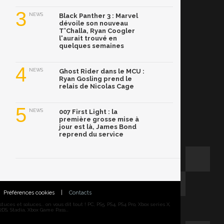
3
NEWS
Black Panther 3 : Marvel
dévoile son nouveau
T'Challa, Ryan Coogler
l'aurait trouvé en
quelques semaines
4
NEWS
Ghost Rider dans le MCU :
Ryan Gosling prend le
relais de Nicolas Cage
5
NEWS
007 First Light : la
première grosse mise à
jour est là, James Bond
reprend du service
Préférences cookies
|
Contacts
ces et soluces... on vous dit tout ! PC, PS5, PS4, PS4 Pro, Xbox series X,
DS, Stadia, Xbox Game Pass...