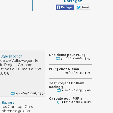
Partagez
Une démo pour PGR 3
 Style en option
10/01/2006, 13:47
5 |
ence de Volkswagen, le
de Project Gotham
est pas à 1 € mais à 400
PGR 3 chez Nissan
29/12/2005, 13:24
4,65 €.
Test Project Gotham
Racing 3
02/12/2005, 17:00
7 |
12/07/2006, 09:32
2 |
Ca roule pour PGR 3
23/11/2005, 12:03
m Racing 3
2 |
 les Concept Cars :
 : obtenez 90.000