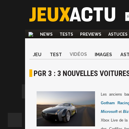
NEWS
TESTS
PREVIEWS
ASTUCES
VIDÉOS
JEU
TEST
IMAGES
AS
PGR 3 : 3 NOUVELLES VOITURES
Les anciens b
Gotham Racin
Microsoft
et
Biz
Xbox Live de
la
des Cadillac fo