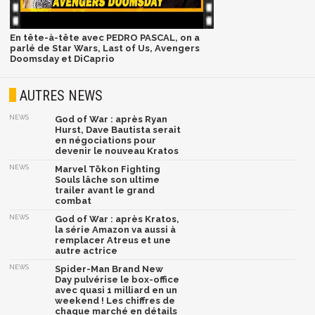
En tête-à-tête avec PEDRO PASCAL, on a
parlé de Star Wars, Last of Us, Avengers
Doomsday et DiCaprio
AUTRES NEWS
NEWS
God of War : après Ryan
Hurst, Dave Bautista serait
en négociations pour
devenir le nouveau Kratos
NEWS
Marvel Tōkon Fighting
Souls lâche son ultime
trailer avant le grand
combat
NEWS
God of War : après Kratos,
la série Amazon va aussi à
remplacer Atreus et une
autre actrice
NEWS
Spider-Man Brand New
Day pulvérise le box-office
avec quasi 1 milliard en un
weekend ! Les chiffres de
chaque marché en détails