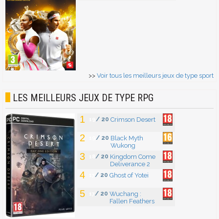
>>
Voir tous les meilleurs jeux de type sport
LES MEILLEURS JEUX DE TYPE RPG
1
/ 20
Crimson Desert
19
2
/ 20
Black Myth
19
Wukong
3
/ 20
Kingdom Come
18
Deliverance 2
4
/ 20
Ghost of Yotei
17
5
/ 20
Wuchang :
17
Fallen Feathers