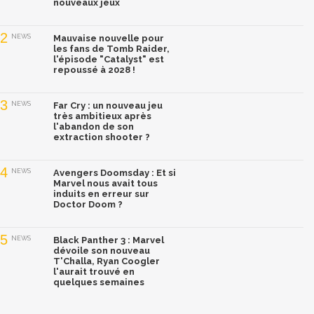
nouveaux jeux
2
NEWS
Mauvaise nouvelle pour
les fans de Tomb Raider,
l'épisode "Catalyst" est
repoussé à 2028 !
3
NEWS
Far Cry : un nouveau jeu
très ambitieux après
l'abandon de son
extraction shooter ?
4
NEWS
Avengers Doomsday : Et si
Marvel nous avait tous
induits en erreur sur
Doctor Doom ?
5
NEWS
Black Panther 3 : Marvel
dévoile son nouveau
T'Challa, Ryan Coogler
l'aurait trouvé en
quelques semaines