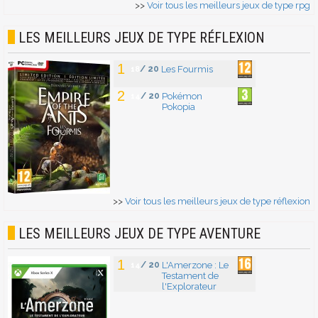
>>
Voir tous les meilleurs jeux de type rpg
LES MEILLEURS JEUX DE TYPE RÉFLEXION
1
/ 20
Les Fourmis
18
2
/ 20
Pokémon
14
Pokopia
>>
Voir tous les meilleurs jeux de type réflexion
LES MEILLEURS JEUX DE TYPE AVENTURE
1
/ 20
L'Amerzone : Le
14
Testament de
l'Explorateur