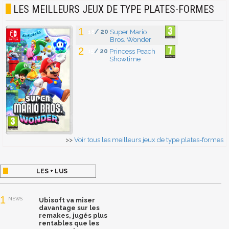
LES MEILLEURS JEUX DE TYPE PLATES-FORMES
1
/ 20
Super Mario
18
Bros. Wonder
2
/ 20
Princess Peach
15
Showtime
>>
Voir tous les meilleurs jeux de type plates-formes
LES + LUS
1
NEWS
Ubisoft va miser
davantage sur les
remakes, jugés plus
rentables que les