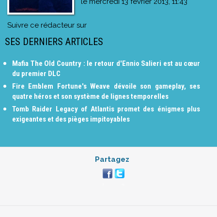
le
mercredi 13 février 2013, 11:43
Suivre ce rédacteur sur
SES DERNIERS ARTICLES
Mafia The Old Country : le retour d'Ennio Salieri est au cœur
du premier DLC
Fire Emblem Fortune's Weave dévoile son gameplay, ses
quatre héros et son système de lignes temporelles
Tomb Raider Legacy of Atlantis promet des énigmes plus
exigeantes et des pièges impitoyables
Partagez