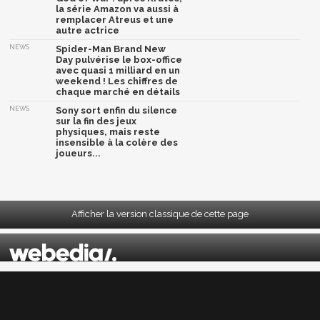
la série Amazon va aussi à
remplacer Atreus et une
autre actrice
NEWS
Spider-Man Brand New
Day pulvérise le box-office
avec quasi 1 milliard en un
weekend ! Les chiffres de
chaque marché en détails
NEWS
Sony sort enfin du silence
sur la fin des jeux
physiques, mais reste
insensible à la colère des
joueurs...
Afficher la version classique de cette page
Mentions légales
|
CGU
|
CGV
|
Politique données personnelles
|
Cookies
|
Préférences cookies
|
Contacts