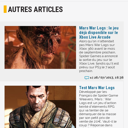
AUTRES ARTICLES
Mars War Logs : le jeu
déjà disponible sur le
Xbox Live Arcade
Alors qu'on n'attendait
pas Mars War Logs sur
Xbox 360 avant le mois
de septembre prochain,
Spider Games a annoncé
la sortie du jeu sur le
Xbox Live, tandis qu'il est
prévu sur PS3 le 7 août
prochain.
26/07/2013, 16:36
1 |
Test Mars War Logs
Développé par les
Français de Spider Game
Weavers, Mars : War
Logs est un jeu d'action
teinté d'éléments RPG
qui va tenter de se
démarquer de la masse
par son petit prix de
vente de 20€. Vaut-il le
coup ? Réponse dans