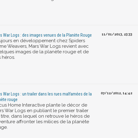
11/01/2013, 23:33
s War Logs : des images venues de la Planète Rouge
ujours en développement chez Spiders
me Weavers, Mars War Logs revient avec
elques images de la planète rouge et de
 héros.
07/12/2012, 14:42
s War Logs : un trailer dans les rues malfamées de la
nète rouge
cus Home Interactive plante le décor de
s War Logs en publiant le premier trailer
titre, dans lequel on retrouve le héros de
venture affronter les milices de la planète
uge.