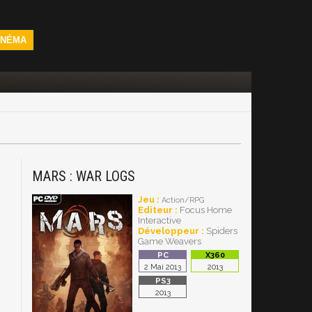
INÉMA
MARS : WAR LOGS
Jeu :
Action/RPG
Editeur :
Focus Home
Interactive
Développeur :
Spiders
Game Weavers
2 Mai 2013
2013
2013