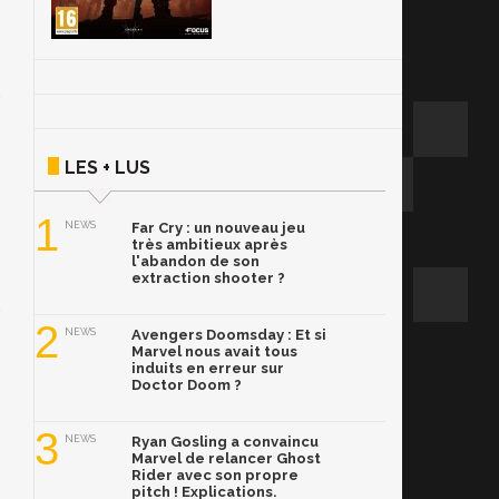
LES + LUS
1
NEWS
Far Cry : un nouveau jeu
très ambitieux après
l'abandon de son
extraction shooter ?
2
NEWS
Avengers Doomsday : Et si
Marvel nous avait tous
induits en erreur sur
Doctor Doom ?
3
NEWS
Ryan Gosling a convaincu
Marvel de relancer Ghost
Rider avec son propre
pitch ! Explications.