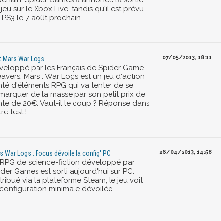
ochain, Spider Games a annoncé la sortie
jeu sur le Xbox Live, tandis qu'il est prévu
 PS3 le 7 août prochain.
07/05/2013, 18:11
t Mars War Logs
veloppé par les Français de Spider Game
avers, Mars : War Logs est un jeu d'action
inté d'éléments RPG qui va tenter de se
marquer de la masse par son petit prix de
nte de 20€. Vaut-il le coup ? Réponse dans
re test !
26/04/2013, 14:58
s War Logs : Focus dévoile la config' PC
 RPG de science-fiction développé par
der Games est sorti aujourd'hui sur PC.
tribué via la plateforme Steam, le jeu voit
 configuration minimale dévoilée.