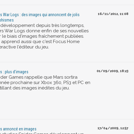
16/11/2012, 11:08
s War Logs : des images qui annoncent de jolis
phismes
 développement depuis très longtemps,
rs War Logs donne enfin de ses nouvelles
r le biais d'images fraîchement publiées.
 apprend aussi que c'est Focus Home
eractive l'éditeur du jeu.
01/09/2009, 18:23
s : plus d'images
ider Games rappelle que Mars sortira
année prochaine sur Xbox 360, PS3 et PC en
tillant des images inédites du jeu.
17/04/2009, 12:57
s annoncé en images