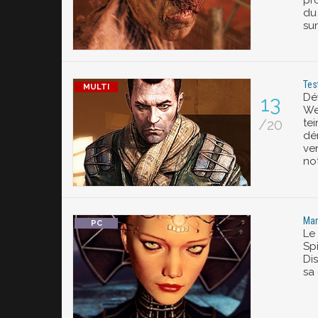
pr
du 
sur
Tes
Dé
13
We
/20
te
dé
ve
not
Mar
Le
Spi
Dis
sa