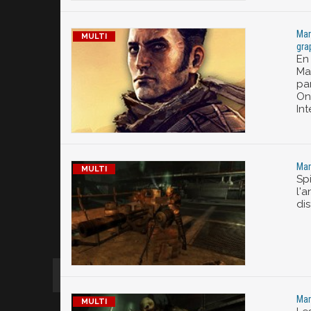
Mar
gra
En
Ma
pa
On
Int
Mar
Sp
l'
dis
Mar