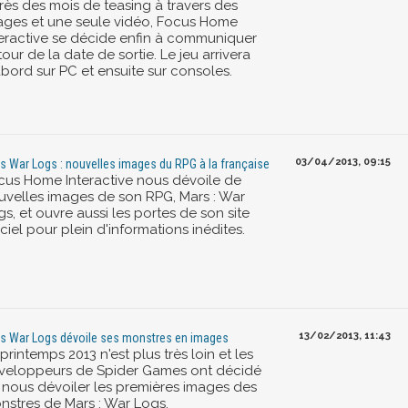
rès des mois de teasing à travers des
ages et une seule vidéo, Focus Home
teractive se décide enfin à communiquer
our de la date de sortie. Le jeu arrivera
abord sur PC et ensuite sur consoles.
03/04/2013, 09:15
s War Logs : nouvelles images du RPG à la française
cus Home Interactive nous dévoile de
uvelles images de son RPG, Mars : War
s, et ouvre aussi les portes de son site
iciel pour plein d'informations inédites.
13/02/2013, 11:43
s War Logs dévoile ses monstres en images
printemps 2013 n'est plus très loin et les
veloppeurs de Spider Games ont décidé
 nous dévoiler les premières images des
nstres de Mars : War Logs.