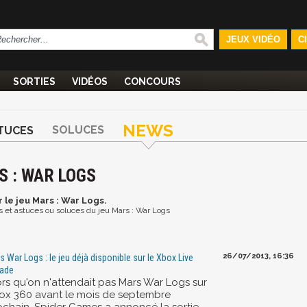
JEUX VIDÉO
C
SORTIES
VIDÉOS
CONCOURS
NEWS
SOLUCES
TUCES
S : WAR LOGS
 le jeu Mars : War Logs.
os et astuces ou soluces du jeu Mars : War Logs
26/07/2013, 16:36
s War Logs : le jeu déjà disponible sur le Xbox Live
ade
ors qu'on n'attendait pas Mars War Logs sur
ox 360 avant le mois de septembre