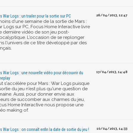
26/04/2013, 12:47
s War Logs : un trailer pour la sortie sur PC
moins d'une semaine de la sortie de Mars :
r Logs sur PC, Focus Home Interactive livre
e dernière vidéo de son jeu post-
ocalyptique. L'occasion de se replonger
ns l'univers de ce titre développé par des
nçais.
17/04/2013, 14:48
s War Logs : une nouvelle vidéo pour découvrir du
eplay
ut s'accélère pour Mars : War Logs puisque
sortie du jeu n'est plus qu'une question de
maine. Aussi, pour donner envie aux
ueurs de succomber aux charmes du jeu,
cus Home Interactive nous propose une
déo making of.
10/04/2013, 14:33
s War Logs : on connaît enfin la date de sortie du jeu !