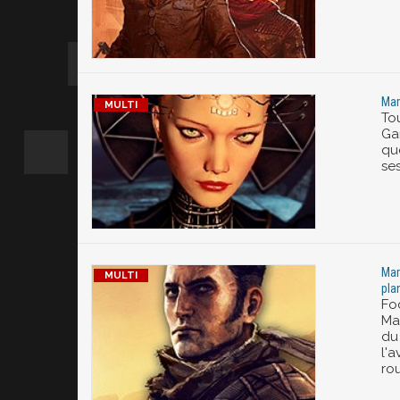
Mar
To
Ga
qu
ses
Mar
pla
Fo
Mar
du 
l'a
ro