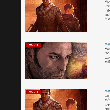
Ap
im
In
aut
d'
Mar
Fo
no
Log
off
Mar
Le 
dé
de
mo