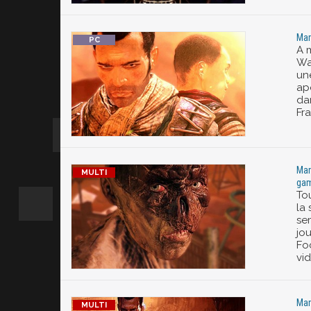
Mar
A 
Wa
un
ap
da
Fra
Mar
gam
To
la 
se
jo
Fo
vi
Mar