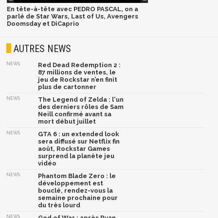
En tête-à-tête avec PEDRO PASCAL, on a
parlé de Star Wars, Last of Us, Avengers
Doomsday et DiCaprio
AUTRES NEWS
NEWS
Red Dead Redemption 2 :
87 millions de ventes, le
jeu de Rockstar n’en finit
plus de cartonner
NEWS
The Legend of Zelda : l'un
des derniers rôles de Sam
Neill confirmé avant sa
mort début juillet
NEWS
GTA 6 : un extended look
sera diffusé sur Netflix fin
août, Rockstar Games
surprend la planète jeu
vidéo
NEWS
Phantom Blade Zero : le
développement est
bouclé, rendez-vous la
semaine prochaine pour
du très lourd
NEWS
God of War : après Ryan