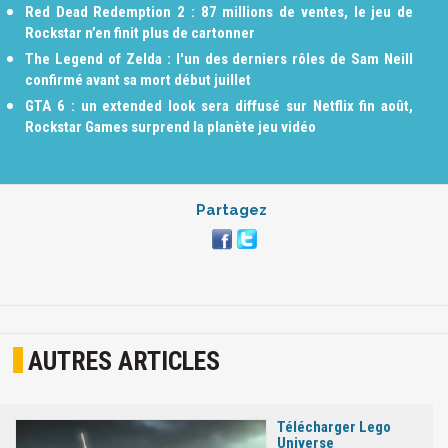
Red Dead Redemption 2 : 87 millions de ventes, le jeu de
Rockstar n’en finit plus de cartonner
The Legend of Zelda : l'un des derniers rôles de Sam Neill
confirmé avant sa mort début juillet
GTA 6 : un extended look sera diffusé sur Netflix fin août,
Rockstar Games surprend la planète jeu vidéo
Partagez
AUTRES ARTICLES
Télécharger Lego
Universe