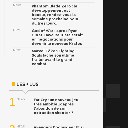
NEWS
Phantom Blade Zero : le
développement est
bouclé, rendez-vous la
semaine prochaine pour
du très lourd
NEWS
God of War : après Ryan
Hurst, Dave Bautista serait
en négociations pour
devenir le nouveau Kratos
NEWS
Marvel Tōkon Fighting
Souls lâche son ultime
trailer avant le grand
combat
LES + LUS
1
NEWS
Far Cry : un nouveau jeu
très ambitieux après
l'abandon de son
extraction shooter ?
NEWS
Avengers Doomsday : Et si