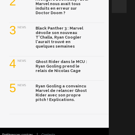
2
Marvel nous avait tous
induits en erreur sur
Doctor Doom ?
3
NEWS
Black Panther 3 : Marvel
dévoile son nouveau
T'Challa, Ryan Coogler
l'aurait trouvé en
quelques semaines
4
NEWS
Ghost Rider dans le MCU :
Ryan Gosling prend le
relais de Nicolas Cage
5
NEWS
Ryan Gosling a convaincu
Marvel de relancer Ghost
Rider avec son propre
pitch ! Explications.
Préférences cookies
|
Contacts