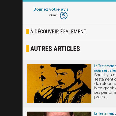
Donnez votre avis
Osef
Furieux
Blasé
À DÉCOUVRIR ÉGALEMENT
Osef
AUTRES ARTICLES
Joyeux
Excité
Le Testament d
nouveau trailer
Sorti il y a 
Testament 
de retour a
bien graphi
ses perform
presse.
Le Testament d