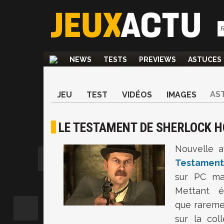
NEWS
TESTS
PREVIEWS
ASTUCES
AS
JEU
TEST
VIDÉOS
IMAGES
LE TESTAMENT DE SHERLOCK 
Nouvelle a
Testament
sur PC ma
Mettant é
que rareme
sur la col