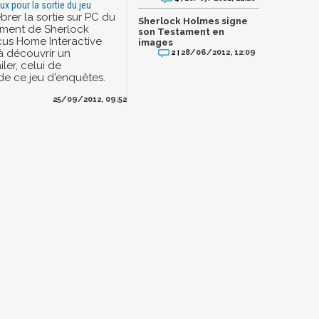
eux pour la sortie du jeu
brer la sortie sur PC du
Sherlock Holmes signe
ament de Sherlock
son Testament en
us Home Interactive
images
 à découvrir un
28/06/2012, 12:09
2 |
ler, celui de
e ce jeu d'enquêtes.
25/09/2012, 09:52