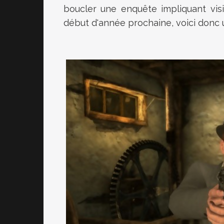
boucler une enquête impliquant vis
début d'année prochaine, voici donc 