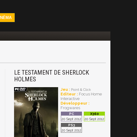
INÉMA
LE TESTAMENT DE SHERLOCK
HOLMES
Jeu :
Point & Click
Editeur :
Focus Home
Interactive
Développeur :
Frogwares
20 Sept 2012
20 Sept 2012
20 Sept 2012