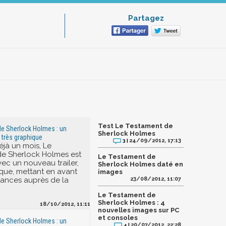
Partagez
Test Le Testament de
e Sherlock Holmes : un
Sherlock Holmes
 très graphique
24/09/2012, 17:13
3 |
déjà un mois, Le
de Sherlock Holmes est
Le Testament de
vec un nouveau trailer,
Sherlock Holmes daté en
que, mettant en avant
images
ances auprès de la
23/08/2012, 11:07
Le Testament de
Sherlock Holmes : 4
18/10/2012, 11:11
nouvelles images sur PC
et consoles
e Sherlock Holmes : un
20/07/2012, 22:28
4 |