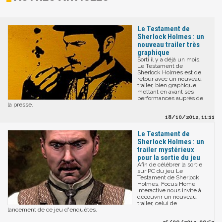
Le Testament de
Sherlock Holmes : un
nouveau trailer très
graphique
Sorti il y a déjà un mois,
Le Testament de
Sherlock Holmes est de
retour avec un nouveau
trailer, bien graphique,
mettant en avant ses
performances auprès de
la presse.
18/10/2012, 11:11
Le Testament de
Sherlock Holmes : un
trailer mystérieux
pour la sortie du jeu
Afin de célébrer la sortie
sur PC du jeu Le
Testament de Sherlock
Holmes, Focus Home
Interactive nous invite à
découvrir un nouveau
trailer, celui de
lancement de ce jeu d'enquêtes.