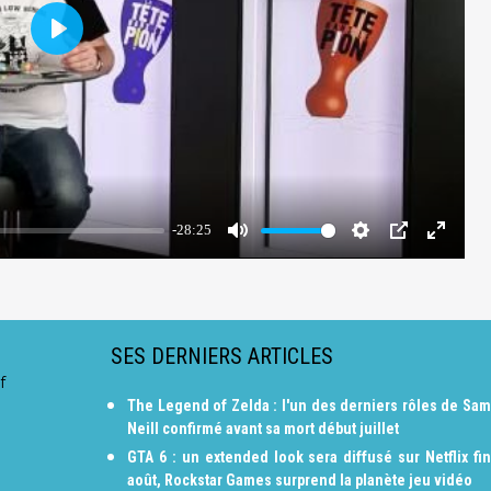
SES DERNIERS ARTICLES
f
The Legend of Zelda : l'un des derniers rôles de Sam
Neill confirmé avant sa mort début juillet
GTA 6 : un extended look sera diffusé sur Netflix fin
août, Rockstar Games surprend la planète jeu vidéo