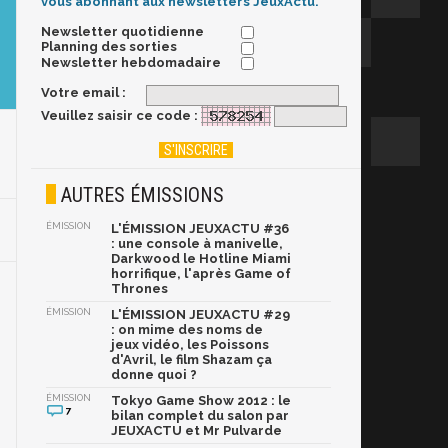
vous abonnant aux newsletters JeuxActu.
Newsletter quotidienne
Planning des sorties
Newsletter hebdomadaire
Votre email :
Veuillez saisir ce code :
AUTRES ÉMISSIONS
ÉMISSION
L'ÉMISSION JEUXACTU #36
: une console à manivelle,
Darkwood le Hotline Miami
horrifique, l'après Game of
Thrones
ÉMISSION
L'ÉMISSION JEUXACTU #29
: on mime des noms de
jeux vidéo, les Poissons
d'Avril, le film Shazam ça
donne quoi ?
ÉMISSION
Tokyo Game Show 2012 : le
7
bilan complet du salon par
JEUXACTU et Mr Pulvarde