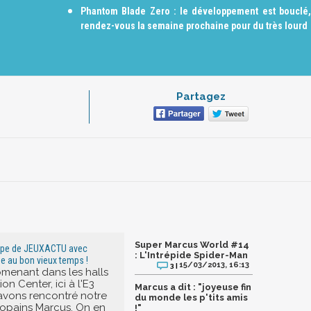
Phantom Blade Zero : le développement est bouclé,
rendez-vous la semaine prochaine pour du très lourd
Partagez
Super Marcus World #14
uipe de JEUXACTU avec
: L'Intrépide Spider-Man
 au bon vieux temps !
15/03/2013, 16:13
3 |
menant dans les halls
n Center, ici à l'E3
Marcus a dit : "joyeuse fin
avons rencontré notre
du monde les p'tits amis
opains Marcus. On en
!"