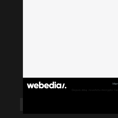
Men
Depuis 2004, JeuxActu décrypte l'actu