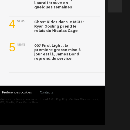
l'aurait trouvé en
quelques semaines
4
NEWS
Ghost Rider dans le MCU :
Ryan Gosling prend le
relais de Nicolas Cage
5
NEWS
007 First Light : la
première grosse mise à
jour est là, James Bond
reprend du service
Préférences cookies
|
Contacts
ces et soluces... on vous dit tout ! PC, PS5, PS4, PS4 Pro, Xbox series X,
DS, Stadia, Xbox Game Pass...