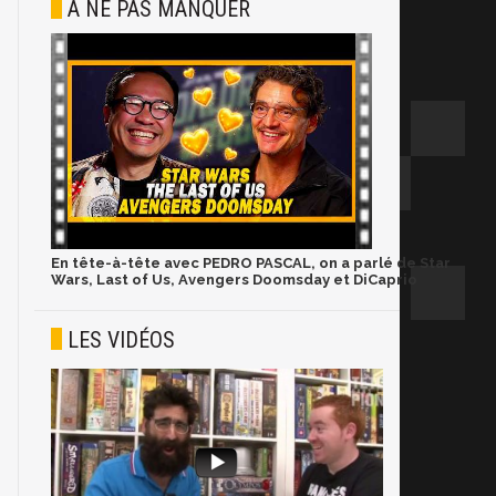
À NE PAS MANQUER
En tête-à-tête avec PEDRO PASCAL, on a parlé de Star
Wars, Last of Us, Avengers Doomsday et DiCaprio
LES VIDÉOS