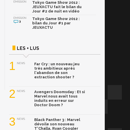
ÉMISSION
Tokyo Game Show 2012 :
JEUXACTU fait le bilan du
Jour #2 de nuit en vidéo
ÉMISSION
Tokyo Game Show 2012 :
3
bilan du Jour #1 par
JEUXACTU
LES + LUS
1
NEWS
Far Cry : un nouveau jeu
très ambitieux après
l'abandon de son
extraction shooter ?
2
NEWS
Avengers Doomsday : Et si
Marvel nous avait tous
induits en erreur sur
Doctor Doom ?
3
NEWS
Black Panther 3 : Marvel
dévoile son nouveau
T'Challa, Ryan Coogler