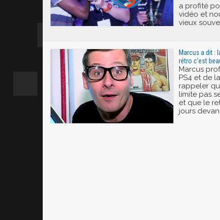
a profité po
vidéo et no
vieux souven
Marcus a dit : 
rétro c'est bea
Marcus profi
PS4 et de l
rappeler qu
limite pas s
et que le r
jours devant