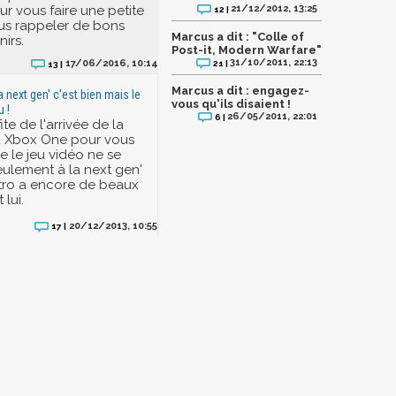
ur vous faire une petite
21/12/2012, 13:25
12 |
us rappeler de bons
Marcus a dit : "Colle of
irs.
Post-it, Modern Warfare"
31/10/2011, 22:13
17/06/2016, 10:14
21 |
13 |
Marcus a dit : engagez-
la next gen' c'est bien mais le
vous qu'ils disaient !
u !
26/05/2011, 22:01
6 |
te de l'arrivée de la
a Xbox One pour vous
e le jeu vidéo ne se
eulement à la next gen'
etro a encore de beaux
 lui.
20/12/2013, 10:55
17 |