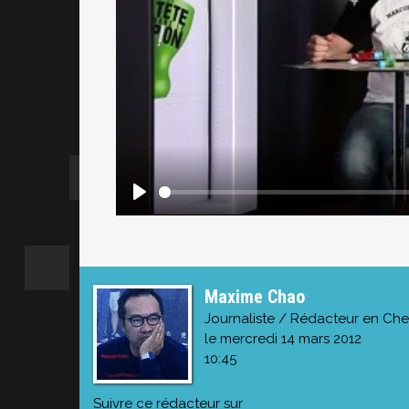
Maxime Chao
Journaliste / Rédacteur en Che
le mercredi 14 mars 2012
10:45
Suivre ce rédacteur sur