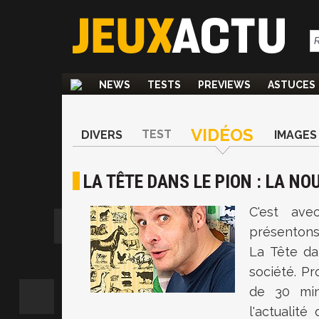
NEWS
TESTS
PREVIEWS
ASTUCES
VIDÉOS
TEST
DIVERS
IMAGES
LA TÊTE DANS LE PION : LA N
C'est ave
présentons
La Tête da
société. P
de 30 min
l'actualit