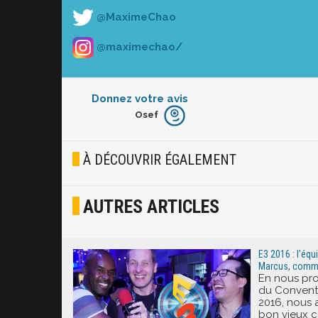
@MaximeChao
@maximechao/
Donnez votre avis
Osef
Furieux
Blasé
À DÉCOUVRIR ÉGALEMENT
Osef
AUTRES ARTICLES
Joyeux
Excité
E3 2016 : l'éq
Marcus, comme
En nous pro
du Conventio
2016, nous 
bon vieux c