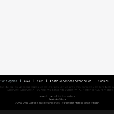
tions légales
|
CGU
|
CGV
|
Politique données personnelles
|
Cookies
|
alité du jeu vidéo sur toutes les plateformes. Sorties, previews, gameplay, trailers, tests, astu
Xbox One, Xbox One X, PS3, Xbox 360, Nintendo Switch, Wii U, Nintendo 3DS, Nintendo 2
Jeuxactu.com est édité par
Webedia
Réalisation Vitalyn
© 2004-2026 Webedia. Tous droits réservés. Reproduction interdite sans autorisation.