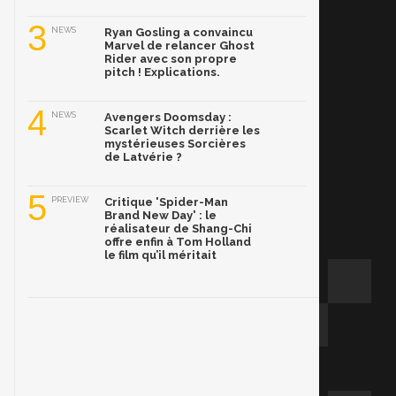
3
NEWS
Ryan Gosling a convaincu
Marvel de relancer Ghost
Rider avec son propre
pitch ! Explications.
4
NEWS
Avengers Doomsday :
Scarlet Witch derrière les
mystérieuses Sorcières
de Latvérie ?
5
PREVIEW
Critique 'Spider-Man
Brand New Day' : le
réalisateur de Shang-Chi
offre enfin à Tom Holland
le film qu’il méritait