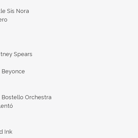
tle Sis Nora
ero
ritney Spears
 – Beyonce
e Bostello Orchestra
lentó
d Ink