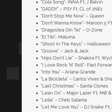
“Cola Song”- INNA Ft. J Balvin
“DADDY” – PSY Ft. CL of 2NE1
“Don’t Stop Me Now” – Queen
“Don’t Wanna Know”- Maroon 5 Ft
“Dragostea Din Tei” – O-Zone
“El Tiki”- Maluma
“Ghost In The Keys” – Halloween T
“Groove” – Jack & Jack
“Hips Don't Lie” – Shakira Ft. Wyc
“I Love Rock 'N' Roll”- Fast Forw
“Into You” – Ariana Grande
“La Bicicleta” – Carlos Vives & Sh
“Last Christmas” – Santa Clones
“Lean On” – Major Lazer Ft. MØ 
“Leila” – Cheb Salama
“Let Me Love You” – DJ Snake Ft.