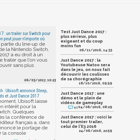
Test Just Dance 2017 :
 : un trailer sur Switch pour
plus sérieux, plus
on peut jouer n'importe où
exigeant et du coup
it partie du line-up de
moins fun
e la Nintendo Switch,
06/11/2016, 14:33
2017 a eu droit à un
 trailer que l'on vous
Just Dance 2017 : la
ouvrir sans plus
Youtubeuse Natoo sera
dans le jeu, on nous fait
découvrir les coulisses
de sa chorégraphie
06/03/2017, 10:23
18/10/2016, 09:59
h : Ubisoft annonce Steep,
Just Dance 2017 : une
s et Just Dance 2017
démo et le plein de
oment, Ubisoft laisse
vidéos de gameplay
n intérêt pour la
04/08/2016, 08:29
1 |
witch. Quelques
rès la conférence de
Just Dance 2017 : voici le
tout premier trailer,
éditeur français a, dans
celui de l'E3 2016
annoncé le portage de
24/06/2016, 22:59
ur la console