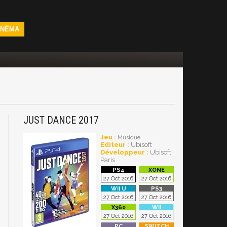
INÉMA
JUST DANCE 2017
Jeu :
Musique
Editeur :
Ubisoft
Développeur :
Ubisoft
Paris
27 Oct 2016
27 Oct 2016
27 Oct 2016
27 Oct 2016
27 Oct 2016
27 Oct 2016