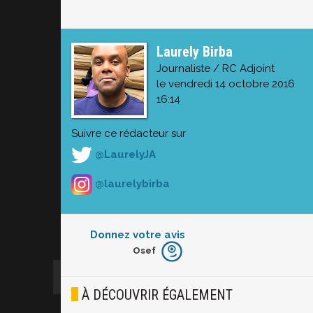
Laurely Birba
Journaliste / RC Adjoint
le vendredi 14 octobre 2016
16:14
Suivre ce rédacteur sur
@LaurelyJA
@laurelybirba
Donnez votre avis
Osef
Furieux
Blasé
À DÉCOUVRIR ÉGALEMENT
Osef