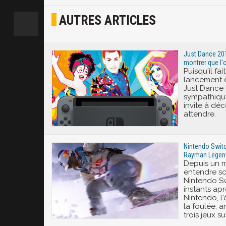
AUTRES ARTICLES
Joyeux
Excité
Just Dance 2017
montrer que l'
Puisqu'il fa
lancement d
Just Dance 
sympathique
invite à déc
attendre.
Nintendo Switc
Rayman Legend
Depuis un m
entendre so
Nintendo S
instants ap
Nintendo, l'
la foulée, 
trois jeux s