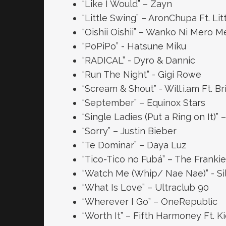
“Like I Would” – Zayn
“Little Swing” – AronChupa Ft. Lit
“Oishii Oishii” – Wanko Ni Mero M
“PoPiPo” - Hatsune Miku
“RADICAL” - Dyro & Dannic
“Run The Night” - Gigi Rowe
“Scream & Shout” - Will.i.am Ft. B
“September” – Equinox Stars
“Single Ladies (Put a Ring on It)”
“Sorry” – Justin Bieber
“Te Dominar” – Daya Luz
“Tico-Tico no Fubá” – The Franki
“Watch Me (Whip/ Nae Nae)” - Si
“What Is Love” – Ultraclub 90
“Wherever I Go” – OneRepublic
“Worth It” – Fifth Harmoney Ft. Ki