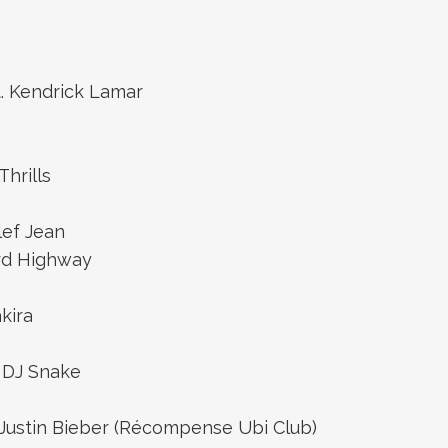
. Kendrick Lamar
hrills
lef Jean
ard Highway
akira
& DJ Snake
 Justin Bieber (Récompense Ubi Club)