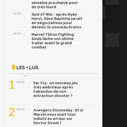
semaine prochaine pour
du très lourd
NEWS
God of War : après Ryan
Hurst, Dave Bautista serait
en négociations pour
devenir le nouveau Kratos
NEWS
Marvel Tōkon Fighting
Souls lâche son ultime
trailer avant le grand
combat
LES + LUS
1
NEWS
Far Cry : un nouveau jeu
très ambitieux après
l'abandon de son
extraction shooter ?
2
NEWS
Avengers Doomsday : Et si
Marvel nous avait tous
induits en erreur sur
Doctor Doom ?