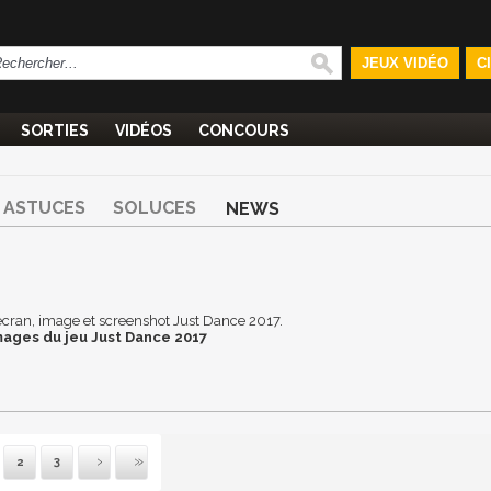
JEUX VIDÉO
C
SORTIES
VIDÉOS
CONCOURS
ASTUCES
SOLUCES
NEWS
d'écran, image et screenshot Just Dance 2017.
mages du jeu Just Dance 2017
2
3
vante
ernière