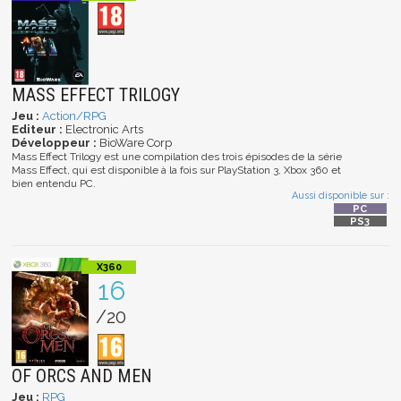
MASS EFFECT TRILOGY
Jeu :
Action/RPG
Editeur :
Electronic Arts
Développeur :
BioWare Corp
Mass Effect Trilogy est une compilation des trois épisodes de la série
Mass Effect, qui est disponible à la fois sur PlayStation 3, Xbox 360 et
bien entendu PC.
Aussi disponible sur :
16
/20
OF ORCS AND MEN
Jeu :
RPG