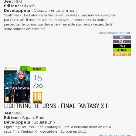
Jeu :
RPG
Editeur :
Ubisoft
Développeur :
Obsidian Entertainment
South Park : Le Bâton de la Vérité est un RPG à l'ancienne développé
par Obsidian. Il met en scène un nouveau héros, créé de toutes
pièces par le joueur, qui devra venir en aide aux personnages de la
série animée américaine.
Aussi disponible sur :
15
/20
LIGHTNING RETURNS : FINAL FANTASY XIII
Jeu :
RPG
Editeur :
Square Enix
Développeur :
Square Enix
Lightning Returns : Final Fantasy XIII est la nouvelle itération de la
saga Final Fantasy XIII débutée en Europe en 2010.
Aussi disponible sur :