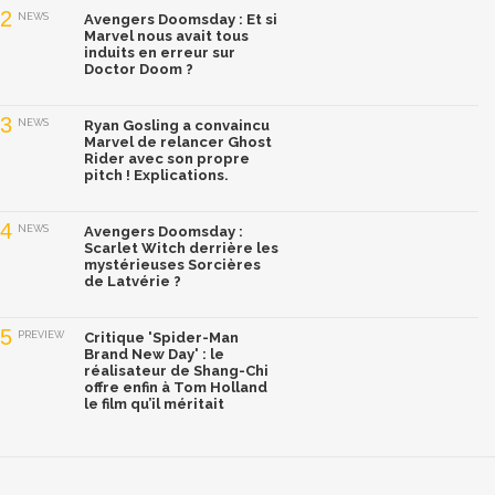
2
NEWS
Avengers Doomsday : Et si
Marvel nous avait tous
induits en erreur sur
Doctor Doom ?
3
NEWS
Ryan Gosling a convaincu
Marvel de relancer Ghost
Rider avec son propre
pitch ! Explications.
4
NEWS
Avengers Doomsday :
Scarlet Witch derrière les
mystérieuses Sorcières
de Latvérie ?
5
PREVIEW
Critique 'Spider-Man
Brand New Day' : le
réalisateur de Shang-Chi
offre enfin à Tom Holland
le film qu’il méritait