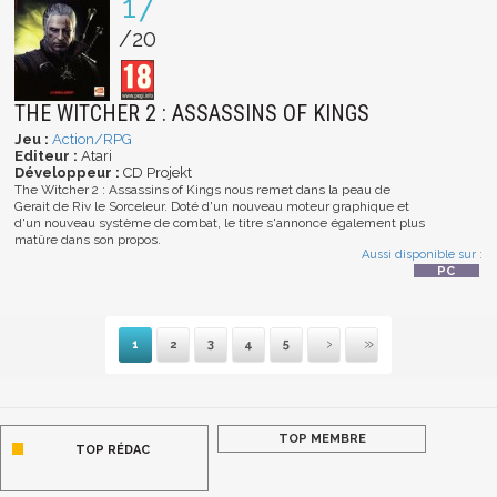
17
/20
THE WITCHER 2 : ASSASSINS OF KINGS
Jeu :
Action/RPG
Editeur :
Atari
Développeur :
CD Projekt
The Witcher 2 : Assassins of Kings nous remet dans la peau de
Gerait de Riv le Sorceleur. Doté d'un nouveau moteur graphique et
d'un nouveau système de combat, le titre s'annonce également plus
matûre dans son propos.
Aussi disponible sur :
1
2
3
4
5
Suivante
Dernière
TOP MEMBRE
TOP RÉDAC