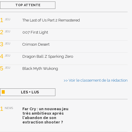
TOP ATTENTE
1
JEU
The Last of Us Part 2 Remastered
2
JEU
007 First Light
3
JEU
Crimson Desert
4
JEU
Dragon Ball Z Sparking Zero
5
JEU
Black Myth Wukong
>> Voir le classement de la rédaction
LES + LUS
1
NEWS
Far Cry : un nouveau jeu
très ambitieux après
l'abandon de son
extraction shooter ?