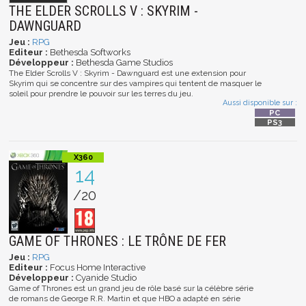
THE ELDER SCROLLS V : SKYRIM -
DAWNGUARD
Jeu :
RPG
Editeur :
Bethesda Softworks
Développeur :
Bethesda Game Studios
The Elder Scrolls V : Skyrim - Dawnguard est une extension pour
Skyrim qui se concentre sur des vampires qui tentent de masquer le
soleil pour prendre le pouvoir sur les terres du jeu.
Aussi disponible sur :
14
/20
GAME OF THRONES : LE TRÔNE DE FER
Jeu :
RPG
Editeur :
Focus Home Interactive
Développeur :
Cyanide Studio
Game of Thrones est un grand jeu de rôle basé sur la célèbre série
de romans de George R.R. Martin et que HBO a adapté en série