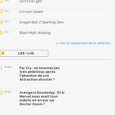
2
JEU
007 First Light
3
JEU
Crimson Desert
4
JEU
Dragon Ball Z Sparking Zero
5
JEU
Black Myth Wukong
>> Voir le classement de la rédaction
LES + LUS
1
NEWS
Far Cry : un nouveau jeu
très ambitieux après
l'abandon de son
extraction shooter ?
2
NEWS
Avengers Doomsday : Et si
Marvel nous avait tous
induits en erreur sur
Doctor Doom ?