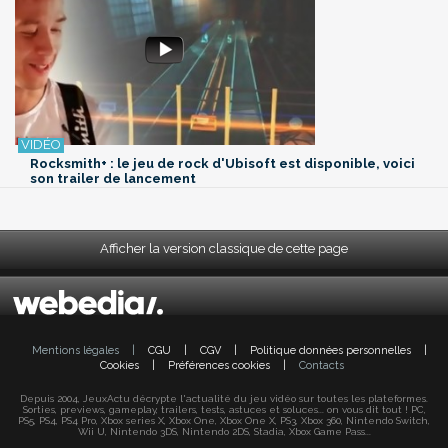
Rocksmith+ : le jeu de rock d'Ubisoft est disponible, voici
son trailer de lancement
Afficher la version classique de cette page
Mentions légales
|
CGU
|
CGV
|
Politique données personnelles
|
Cookies
|
Préférences cookies
|
Contacts
Depuis 2004, JeuxActu décrypte l'actualité du jeu vidéo sur toutes les plateformes.
Sorties, previews, gameplay, trailers, tests, astuces et soluces... on vous dit tout ! PC,
PS5, PS4, PS4 Pro, Xbox series X, Xbox One, Xbox One X, PS3, Xbox 360, Nintendo Switch,
Wii U, Nintendo 3DS, Nintendo 2DS, Stadia, Xbox Game Pass...