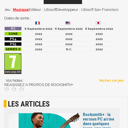
Jeu :
Musique
Editeur :
Ubisoft
Développeur :
Ubisoft San Francisco
Dates de sortie :
6 Septembre 2022
6 Septembre 2022
6 Septembre 2022
2022
2022
2022
2022
2022
2022
2022
2022
2022
2022
N.C.
2022
Vos Notes :
Notez ce jeu
RÉAGISSEZ A PROPOS DE ROCKSMITH+
LES ARTICLES
Rocksmith+ : la
version PC arrive
dans quelques