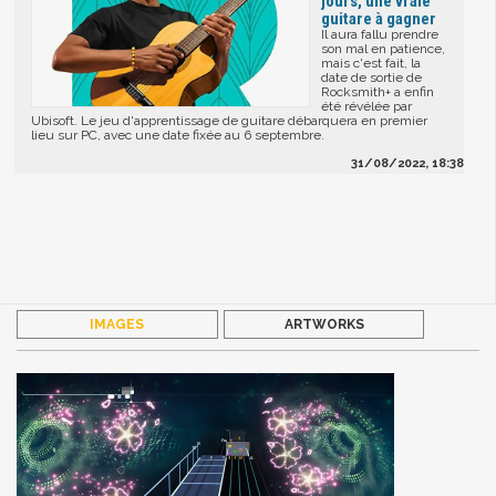
jours, une vraie
guitare à gagner
Il aura fallu prendre
son mal en patience,
mais c'est fait, la
date de sortie de
Rocksmith+ a enfin
été révélée par
Ubisoft. Le jeu d'apprentissage de guitare débarquera en premier
lieu sur PC, avec une date fixée au 6 septembre.
31/08/2022, 18:38
IMAGES
ARTWORKS