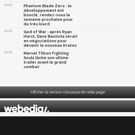
NEWS
Phantom Blade Zero : le
développement est
bouclé, rendez-vous la
semaine prochaine pour
du très lourd
NEWS
God of War : après Ryan
Hurst, Dave Bautista serait
en négociations pour
devenir le nouveau Kratos
NEWS
Marvel Tōkon Fighting
Souls lâche son ultime
trailer avant le grand
combat
Afficher la version classique de cette page
Mentions légales
|
CGU
|
CGV
|
Politique données personnelles
|
Cookies
|
Préférences cookies
|
Contacts