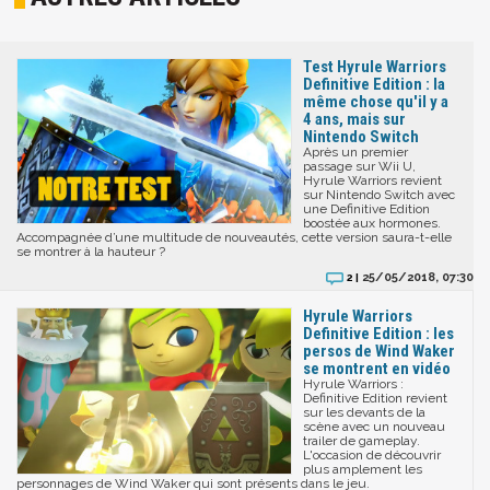
Test Hyrule Warriors
Definitive Edition : la
même chose qu'il y a
4 ans, mais sur
Nintendo Switch
Après un premier
passage sur Wii U,
Hyrule Warriors revient
sur Nintendo Switch avec
une Definitive Edition
boostée aux hormones.
Accompagnée d’une multitude de nouveautés, cette version saura-t-elle
se montrer à la hauteur ?
25/05/2018, 07:30
2 |
Hyrule Warriors
Definitive Edition : les
persos de Wind Waker
se montrent en vidéo
Hyrule Warriors :
Definitive Edition revient
sur les devants de la
scène avec un nouveau
trailer de gameplay.
L'occasion de découvrir
plus amplement les
personnages de Wind Waker qui sont présents dans le jeu.