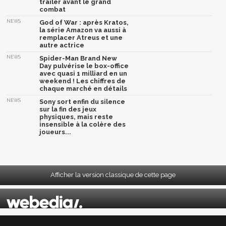
trailer avant le grand
combat
NEWS
God of War : après Kratos,
la série Amazon va aussi à
remplacer Atreus et une
autre actrice
NEWS
Spider-Man Brand New
Day pulvérise le box-office
avec quasi 1 milliard en un
weekend ! Les chiffres de
chaque marché en détails
NEWS
Sony sort enfin du silence
sur la fin des jeux
physiques, mais reste
insensible à la colère des
joueurs...
Afficher la version classique de cette page