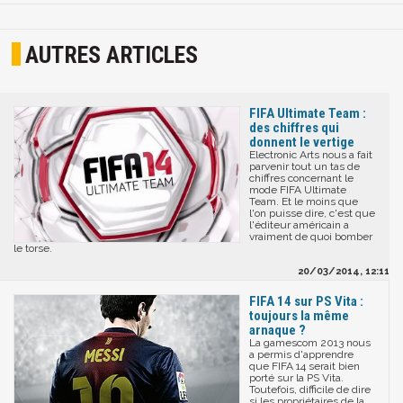
AUTRES ARTICLES
FIFA Ultimate Team :
des chiffres qui
donnent le vertige
Electronic Arts nous a fait
parvenir tout un tas de
chiffres concernant le
mode FIFA Ultimate
Team. Et le moins que
l'on puisse dire, c'est que
l'éditeur américain a
vraiment de quoi bomber
le torse.
20/03/2014, 12:11
FIFA 14 sur PS Vita :
toujours la même
arnaque ?
La gamescom 2013 nous
a permis d'apprendre
que FIFA 14 serait bien
porté sur la PS Vita.
Toutefois, difficile de dire
si les propriétaires de la