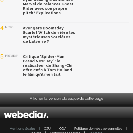
Marvel de relancer Ghost
Rider avec son propre
pitch ! Explications.
4
NEWS
Avengers Doomsday :
Scarlet Witch derrière les
mystérieuses Sorcières
de Latvérie ?
5
PREVIEW
Critique 'Spider-Man
Brand New Day' : le
réalisateur de Shang-Chi
offre enfin à Tom Holland
le film qu’il méritait
Afficher la version classique de cette page
Mentions légales
|
CGU
|
CGV
|
Politique données personnelles
|