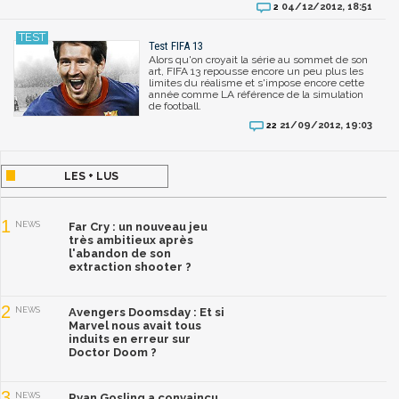
04/12/2012, 18:51
2
Test FIFA 13
Alors qu'on croyait la série au sommet de son
art, FIFA 13 repousse encore un peu plus les
limites du réalisme et s'impose encore cette
année comme LA référence de la simulation
de football.
21/09/2012, 19:03
22
LES + LUS
1
NEWS
Far Cry : un nouveau jeu
très ambitieux après
l'abandon de son
extraction shooter ?
2
NEWS
Avengers Doomsday : Et si
Marvel nous avait tous
induits en erreur sur
Doctor Doom ?
3
NEWS
Ryan Gosling a convaincu