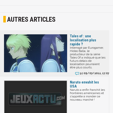
AUTRES ARTICLES
Tales of : une
localisation plus
rapide ?
Interrogé par Eurogamer,
Hideo Baba, le
producteur de la série
Tales Of a indiqué que les
futurs délais de
localisation pourraient
être plus courts.
09/07/2012, 17:07
3 |
Naruto envahit les
USA
Naruto a enfin franchit les
frontières américaines et
s'apprête à inonder ce
nouveau marché !