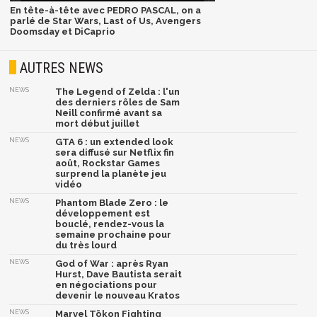
En tête-à-tête avec PEDRO PASCAL, on a
parlé de Star Wars, Last of Us, Avengers
Doomsday et DiCaprio
AUTRES NEWS
NEWS
The Legend of Zelda : l'un
des derniers rôles de Sam
Neill confirmé avant sa
mort début juillet
NEWS
GTA 6 : un extended look
sera diffusé sur Netflix fin
août, Rockstar Games
surprend la planète jeu
vidéo
NEWS
Phantom Blade Zero : le
développement est
bouclé, rendez-vous la
semaine prochaine pour
du très lourd
NEWS
God of War : après Ryan
Hurst, Dave Bautista serait
en négociations pour
devenir le nouveau Kratos
NEWS
Marvel Tōkon Fighting