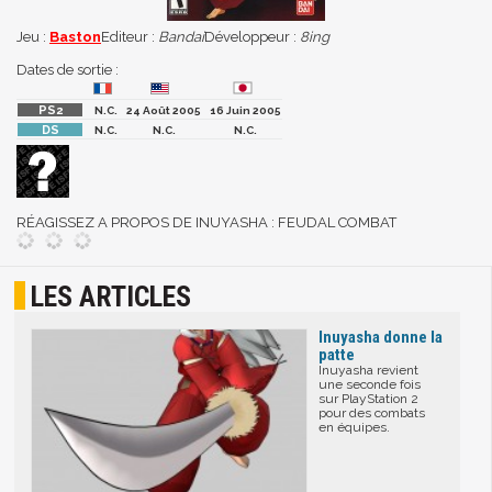
Jeu :
Baston
Editeur :
Bandai
Développeur :
8ing
Dates de sortie :
N.C.
24 Août 2005
16 Juin 2005
N.C.
N.C.
N.C.
RÉAGISSEZ A PROPOS DE INUYASHA : FEUDAL COMBAT
LES ARTICLES
Inuyasha donne la
patte
Inuyasha revient
une seconde fois
sur PlayStation 2
pour des combats
en équipes.