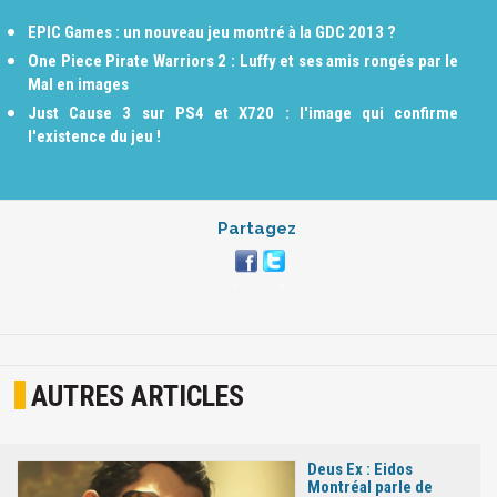
EPIC Games : un nouveau jeu montré à la GDC 2013 ?
One Piece Pirate Warriors 2 : Luffy et ses amis rongés par le
Mal en images
Just Cause 3 sur PS4 et X720 : l'image qui confirme
l'existence du jeu !
Partagez
AUTRES ARTICLES
Deus Ex : Eidos
Montréal parle de