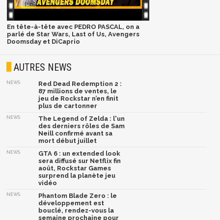
En tête-à-tête avec PEDRO PASCAL, on a
parlé de Star Wars, Last of Us, Avengers
Doomsday et DiCaprio
AUTRES NEWS
NEWS
Red Dead Redemption 2 :
87 millions de ventes, le
jeu de Rockstar n’en finit
plus de cartonner
NEWS
The Legend of Zelda : l'un
des derniers rôles de Sam
Neill confirmé avant sa
mort début juillet
NEWS
GTA 6 : un extended look
sera diffusé sur Netflix fin
août, Rockstar Games
surprend la planète jeu
vidéo
NEWS
Phantom Blade Zero : le
développement est
bouclé, rendez-vous la
semaine prochaine pour