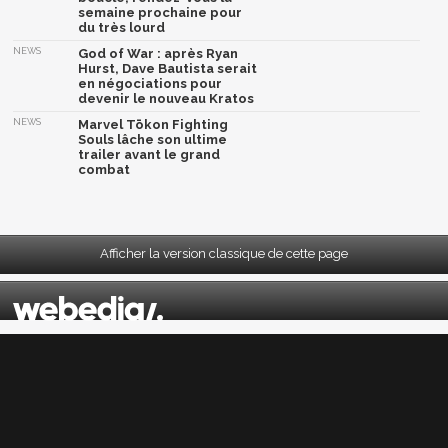
semaine prochaine pour
du très lourd
NEWS
God of War : après Ryan
Hurst, Dave Bautista serait
en négociations pour
devenir le nouveau Kratos
NEWS
Marvel Tōkon Fighting
Souls lâche son ultime
trailer avant le grand
combat
Afficher la version classique de cette page
Mentions légales
|
CGU
|
CGV
|
Politique données personnelles
|
Cookies
|
Préférences cookies
|
Contacts
Depuis 2004, JeuxActu décrypte l'actualité du jeu vidéo sur toutes les plateformes.
Sorties, previews, gameplay, trailers, tests, astuces et soluces... on vous dit tout ! PC,
PS5, PS4, PS4 Pro, Xbox series X, Xbox One, Xbox One X, PS3, Xbox 360, Nintendo Switch,
Wii U, Nintendo 3DS, Nintendo 2DS, Stadia, Xbox Game Pass...