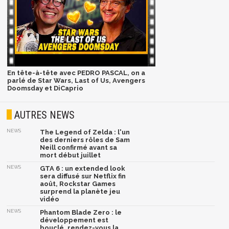
En tête-à-tête avec PEDRO PASCAL, on a
parlé de Star Wars, Last of Us, Avengers
Doomsday et DiCaprio
AUTRES NEWS
NEWS
The Legend of Zelda : l'un
des derniers rôles de Sam
Neill confirmé avant sa
mort début juillet
NEWS
GTA 6 : un extended look
sera diffusé sur Netflix fin
août, Rockstar Games
surprend la planète jeu
vidéo
NEWS
Phantom Blade Zero : le
développement est
bouclé, rendez-vous la