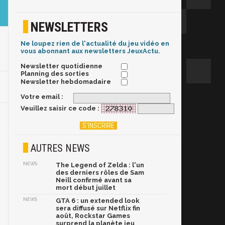
NEWSLETTERS
Ne loupez rien de l'actualité du jeu vidéo en
vous abonnant aux newsletters JeuxActu.
Newsletter quotidienne
Planning des sorties
Newsletter hebdomadaire
Votre email :
Veuillez saisir ce code :
AUTRES NEWS
NEWS
The Legend of Zelda : l'un
des derniers rôles de Sam
Neill confirmé avant sa
mort début juillet
NEWS
GTA 6 : un extended look
sera diffusé sur Netflix fin
août, Rockstar Games
surprend la planète jeu