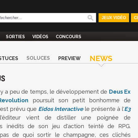
JEUX VIDÉO
C
SORTIES
VIDÉOS
CONCOURS
NEWS
SOLUCES
STUCES
PREVIEW
US
 il y a peu de temps, le développement de
Deus Ex
evolution
poursuit son petit bonhomme de
l est prévu que
Eidos Interactive
le présente à l'
E3
 l'éditeur vient de distiller une poignée de
s inédits de son jeu d'action teinté de RPG.
 pas de quoi sortir le champagne, ces clichés