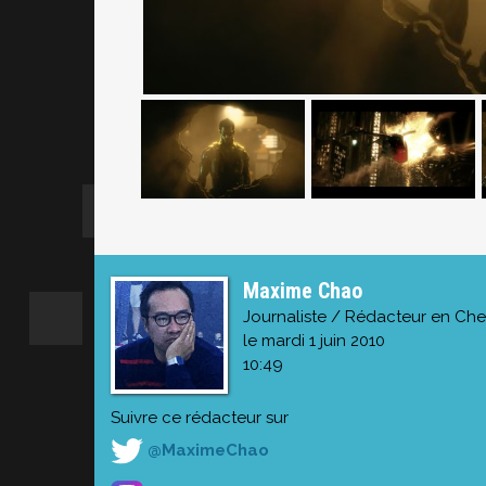
Maxime Chao
Journaliste / Rédacteur en Che
le mardi 1 juin 2010
10:49
Suivre ce rédacteur sur
@MaximeChao