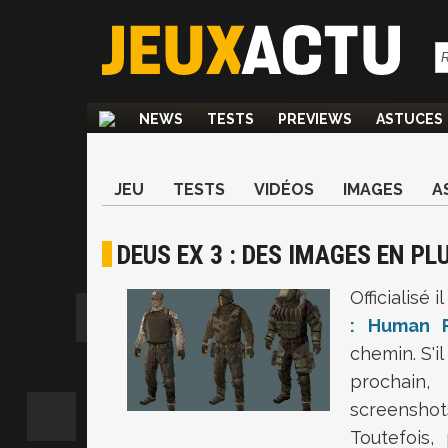
NEWS
TESTS
PREVIEWS
ASTUCES
JEU
TESTS
VIDÉOS
IMAGES
A
DEUS EX 3 : DES IMAGES EN PL
Officialisé
: Human R
chemin. S'i
prochain,
screenshot
Toutefois,