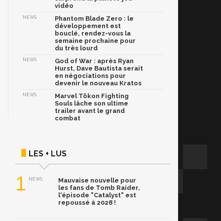
vidéo
NEWS
Phantom Blade Zero : le
développement est
bouclé, rendez-vous la
semaine prochaine pour
du très lourd
NEWS
God of War : après Ryan
Hurst, Dave Bautista serait
en négociations pour
devenir le nouveau Kratos
NEWS
Marvel Tōkon Fighting
Souls lâche son ultime
trailer avant le grand
combat
LES + LUS
1
NEWS
Mauvaise nouvelle pour
les fans de Tomb Raider,
l'épisode "Catalyst" est
repoussé à 2028 !