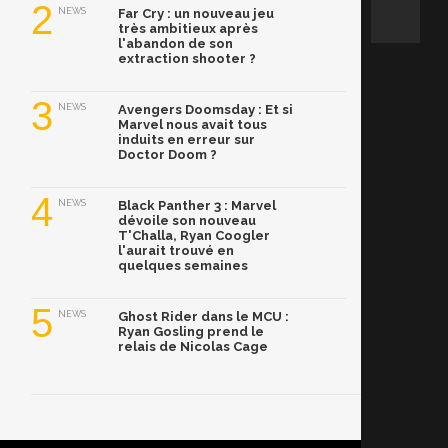
2
NEWS
Far Cry : un nouveau jeu
très ambitieux après
l'abandon de son
extraction shooter ?
3
NEWS
Avengers Doomsday : Et si
Marvel nous avait tous
induits en erreur sur
Doctor Doom ?
4
NEWS
Black Panther 3 : Marvel
dévoile son nouveau
T'Challa, Ryan Coogler
l'aurait trouvé en
quelques semaines
5
NEWS
Ghost Rider dans le MCU :
Ryan Gosling prend le
relais de Nicolas Cage