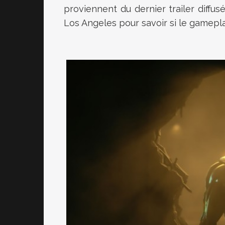
proviennent du dernier trailer diffu
Los Angeles pour savoir si le gamepl