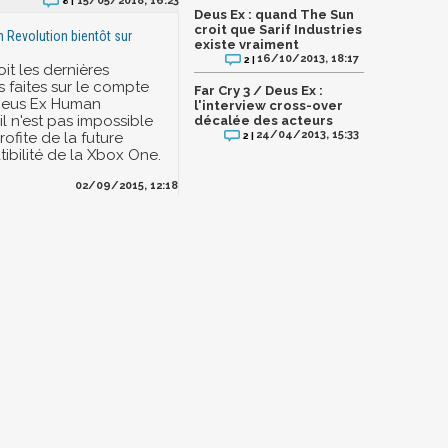
15/05/2018, 16:23
8 |
Deus Ex : quand The Sun
croit que Sarif Industries
Revolution bientôt sur
existe vraiment
16/10/2013, 18:17
2 |
oit les dernières
s faites sur le compte
Far Cry 3 / Deus Ex :
 Deus Ex Human
l'interview cross-over
il n'est pas impossible
décalée des acteurs
24/04/2013, 15:33
rofite de la future
2 |
ibilité de la Xbox One.
02/09/2015, 12:18