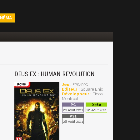
INÉMA
DEUS EX : HUMAN REVOLUTION
Jeu :
FPS/RPG
Editeur :
Square Enix
Développeur :
Eidos
Montréal
26 Août 2011
26 Août 2011
26 Août 2011