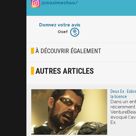
@maximechao/
Donnez votre avis
Osef
Furieux
Blasé
À DÉCOUVRIR ÉGALEMENT
Osef
AUTRES ARTICLES
Joyeux
Excité
Deus Ex : Eidos
la licence
Dans un ent
récemment 
VentureBeat
évoqué l'av
Ex.