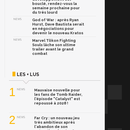
bouclé, rendez-vous la
semaine prochaine pour
du très lourd
NEWS
God of War : après Ryan
Hurst, Dave Bautista serait
en négociations pour
devenir le nouveau Kratos
NEWS
Marvel Tōkon Fighting
Souls lâche son ultime
trailer avant le grand
combat
LES + LUS
1
NEWS
Mauvaise nouvelle pour
les fans de Tomb Raider,
l'épisode "Catalyst" est
repoussé à 2028 !
2
NEWS
Far Cry : un nouveau jeu
très ambitieux après
l'abandon de son