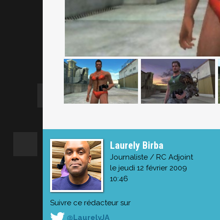
Laurely Birba
Journaliste / RC Adjoint
le jeudi 12 février 2009
10:46
Suivre ce rédacteur sur
@LaurelyJA