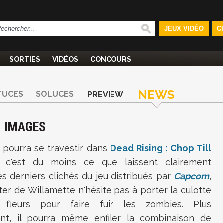
JEUX VIDÉO
C
SORTIES
VIDÉOS
CONCOURS
NEWS
TUCES
SOLUCES
PREVIEW
N IMAGES
 pourra se travestir dans
Dead Rising : Chop Till
, c'est du moins ce que laissent clairement
s derniers clichés du jeu distribués par
Capcom
,
ter de Willamette n'hésite pas à porter la culotte
 fleurs pour faire fuir les zombies. Plus
nt, il pourra même enfiler la combinaison de