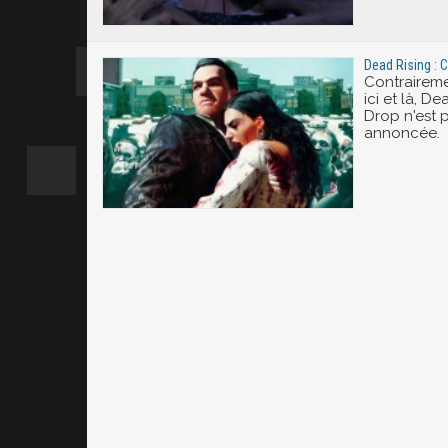
Dead Rising : 
Contraireme
ici et là, D
Drop n'est 
annoncée.