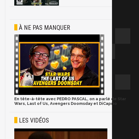
À NE PAS MANQUER
En tête-à-tête avec PEDRO PASCAL, on a parlé de Star
Wars, Last of Us, Avengers Doomsday et DiCaprio
LES VIDÉOS