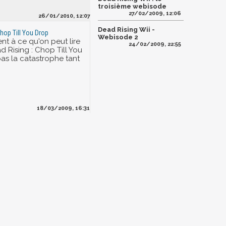
troisième webisode
27/02/2009, 12:06
26/01/2010, 12:07
Dead Rising Wii -
Chop Till You Drop
Webisode 2
nt à ce qu'on peut lire
24/02/2009, 22:55
ead Rising : Chop Till You
pas la catastrophe tant
18/03/2009, 16:31