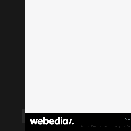
Men
Depuis 2004, JeuxActu décrypte l'actu