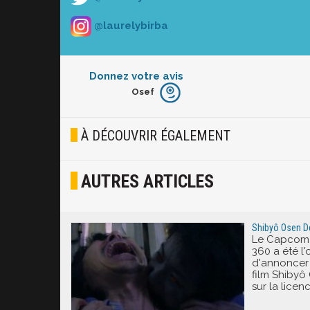
@laurelybirba
Donnez votre avis
Osef
Furieux
Blasé
À DÉCOUVRIR ÉGALEMENT
Osef
AUTRES ARTICLES
Joyeux
Excité
Shibyô Osen De
Le Capcom T
360 a été 
d'annoncer 
film Shibyô
sur la licen