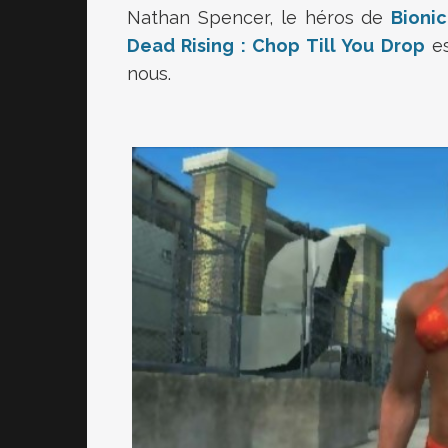
Nathan Spencer, le héros de
Bioni
Dead Rising : Chop Till You Drop
es
nous.