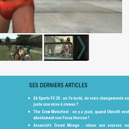
SES DERNIERS ARTICLES
EA Sports FC 25 : on l'a testé, de vrais changements ou
juste une mise à niveau ?
The Crew Motorfest : on y a joué, quand Ubisoft veut
absolument son Forza Horizon !
Assassin’s Creed Mirage : retour aux sources ou