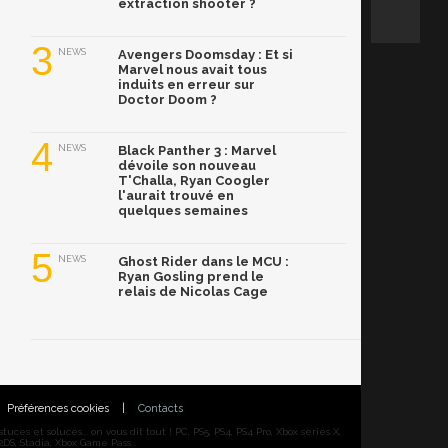
extraction shooter ?
3
NEWS
Avengers Doomsday : Et si
Marvel nous avait tous
induits en erreur sur
Doctor Doom ?
4
NEWS
Black Panther 3 : Marvel
dévoile son nouveau
T'Challa, Ryan Coogler
l'aurait trouvé en
quelques semaines
5
NEWS
Ghost Rider dans le MCU :
Ryan Gosling prend le
relais de Nicolas Cage
Préférences cookies
|
Contacts
ces et soluces... on vous dit tout ! PC, PS5, PS4, PS4 Pro, Xbox series X,
DS, Stadia, Xbox Game Pass...