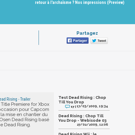
retour à l'archaïsme ? Nos impressions (Preview)
Partagez
Test Dead Rising : Chop
ad Rising - Trailer
Till You Drop
itle Premiere for Xbox
17/03/2009, 19:34
17 |
l'occasion pour Capcom
la mise en chantier du
Dead Rising : Chop Till
 Osen Dead Rising basé
You Drop - Webisode 03
ce Dead Rising.
27/02/2009, 12:06
Dead Rising Wii : le