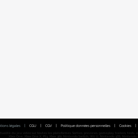
tions légales
|
CGU
|
CGV
|
Politique données personnelles
|
Cookies
|
alité du jeu vidéo sur toutes les plateformes. Sorties, previews, gameplay, trailers, tests, astu
Xbox One, Xbox One X, PS3, Xbox 360, Nintendo Switch, Wii U, Nintendo 3DS, Nintendo 2