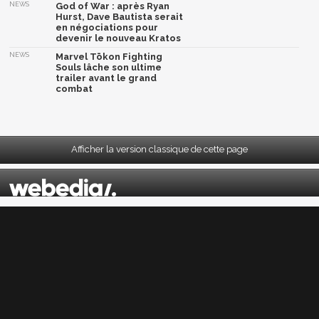
NEWS
God of War : après Ryan
Hurst, Dave Bautista serait
en négociations pour
devenir le nouveau Kratos
NEWS
Marvel Tōkon Fighting
Souls lâche son ultime
trailer avant le grand
combat
Afficher la version classique de cette page
Mentions légales
|
CGU
|
CGV
|
Politique données personnelles
|
Cookies
|
Préférences cookies
|
Contacts
Depuis 2004, JeuxActu décrypte l'actualité du jeu vidéo sur toutes les plateformes.
Sorties, previews, gameplay, trailers, tests, astuces et soluces... on vous dit tout ! PC,
PS5, PS4, PS4 Pro, Xbox series X, Xbox One, Xbox One X, PS3, Xbox 360, Nintendo Switch,
Wii U, Nintendo 3DS, Nintendo 2DS, Stadia, Xbox Game Pass...
Jeuxactu.com est édité par
Webedia
Réalisation Vitalyn
© 2004-2026 Webedia. Tous droits réservés. Reproduction interdite sans autorisation.