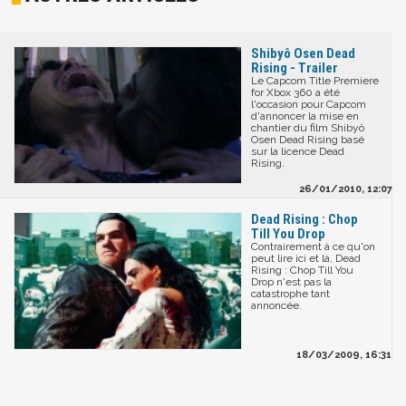
Shibyô Osen Dead
Rising - Trailer
Le Capcom Title Premiere
for Xbox 360 a été
l'occasion pour Capcom
d'annoncer la mise en
chantier du film Shibyô
Osen Dead Rising basé
sur la licence Dead
Rising.
26/01/2010, 12:07
Dead Rising : Chop
Till You Drop
Contrairement à ce qu'on
peut lire ici et là, Dead
Rising : Chop Till You
Drop n'est pas la
catastrophe tant
annoncée.
18/03/2009, 16:31