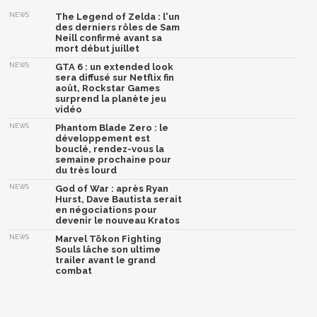
NEWS
The Legend of Zelda : l'un
des derniers rôles de Sam
Neill confirmé avant sa
mort début juillet
NEWS
GTA 6 : un extended look
sera diffusé sur Netflix fin
août, Rockstar Games
surprend la planète jeu
vidéo
NEWS
Phantom Blade Zero : le
développement est
bouclé, rendez-vous la
semaine prochaine pour
du très lourd
NEWS
God of War : après Ryan
Hurst, Dave Bautista serait
en négociations pour
devenir le nouveau Kratos
NEWS
Marvel Tōkon Fighting
Souls lâche son ultime
trailer avant le grand
combat