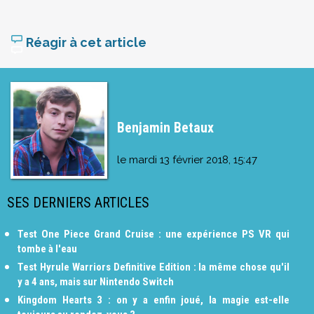
Réagir à cet article
Benjamin Betaux
le
mardi 13 février 2018, 15:47
SES DERNIERS ARTICLES
Test One Piece Grand Cruise : une expérience PS VR qui
tombe à l'eau
Test Hyrule Warriors Definitive Edition : la même chose qu'il
y a 4 ans, mais sur Nintendo Switch
Kingdom Hearts 3 : on y a enfin joué, la magie est-elle