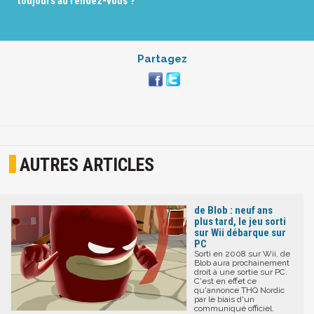
toujours au rendez-vous ?
Partagez
AUTRES ARTICLES
de Blob : neuf ans
plus tard, le jeu sorti
sur Wii débarque sur
PC
Sorti en 2008 sur Wii, de
Blob aura prochainement
droit à une sortie sur PC.
C'est en effet ce
qu'annonce THQ Nordic
par le biais d'un
communiqué officiel.