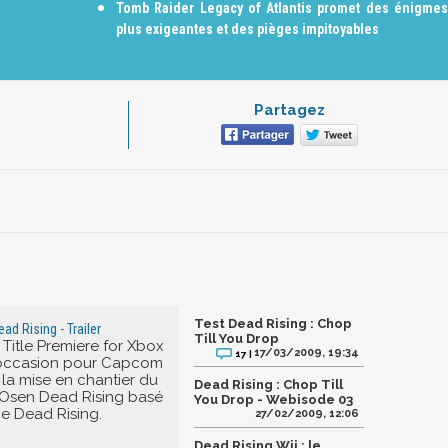
Tomb Raider Legacy of Atlantis promet des énigmes
plus exigeantes et des pièges impitoyables
Partagez
Test Dead Rising : Chop
ad Rising - Trailer
Till You Drop
itle Premiere for Xbox
17/03/2009, 19:34
17 |
l'occasion pour Capcom
la mise en chantier du
Dead Rising : Chop Till
 Osen Dead Rising basé
You Drop - Webisode 03
ce Dead Rising.
27/02/2009, 12:06
Dead Rising Wii : le