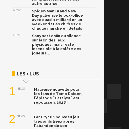
autre actrice
NEWS
Spider-Man Brand New
Day pulvérise le box-office
avec quasi 1 milliard en un
weekend ! Les chiffres de
chaque marché en détails
NEWS
Sony sort enfin du silence
sur la fin des jeux
physiques, mais reste
insensible à la colère des
joueurs...
LES + LUS
1
NEWS
Mauvaise nouvelle pour
les fans de Tomb Raider,
l'épisode "Catalyst" est
repoussé à 2028 !
2
NEWS
Far Cry : un nouveau jeu
très ambitieux après
l'abandon de son