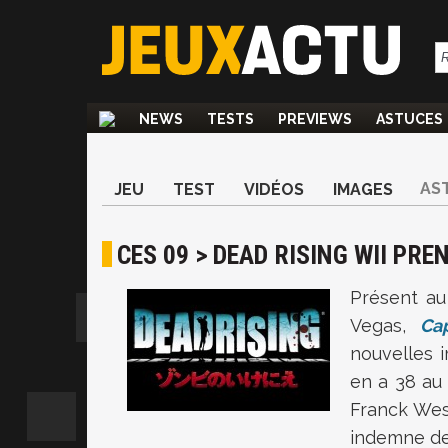
NEWS
TESTS
PREVIEWS
ASTUCES
AS
JEU
TEST
VIDÉOS
IMAGES
CES 09 > DEAD RISING WII PRE
Présent au
Vegas,
Ca
nouvelles
en a 38 au 
Franck Wes
indemne de 