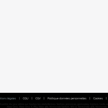
tions légales
|
CGU
|
CGV
|
Politique données personnelles
|
Cookies
|
alité du jeu vidéo sur toutes les plateformes. Sorties, previews, gameplay, trailers, tests, astu
Xbox One, Xbox One X, PS3, Xbox 360, Nintendo Switch, Wii U, Nintendo 3DS, Nintendo 2