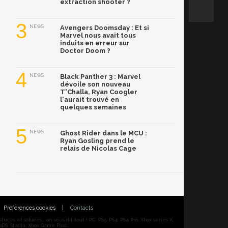
extraction shooter ?
3
NEWS
Avengers Doomsday : Et si
Marvel nous avait tous
induits en erreur sur
Doctor Doom ?
4
NEWS
Black Panther 3 : Marvel
dévoile son nouveau
T'Challa, Ryan Coogler
l'aurait trouvé en
quelques semaines
5
NEWS
Ghost Rider dans le MCU :
Ryan Gosling prend le
relais de Nicolas Cage
Préférences cookies
|
Contacts
ces et soluces... on vous dit tout ! PC, PS5, PS4, PS4 Pro, Xbox series X,
DS, Stadia, Xbox Game Pass...