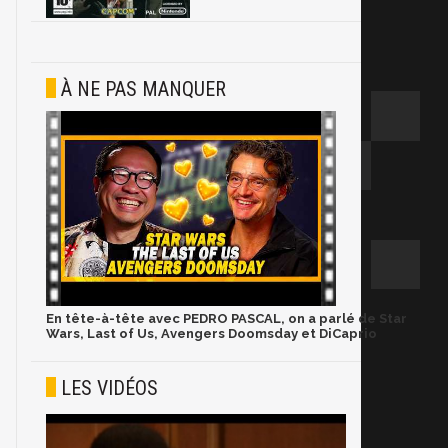
À NE PAS MANQUER
En tête-à-tête avec PEDRO PASCAL, on a parlé de Star
Wars, Last of Us, Avengers Doomsday et DiCaprio
LES VIDÉOS