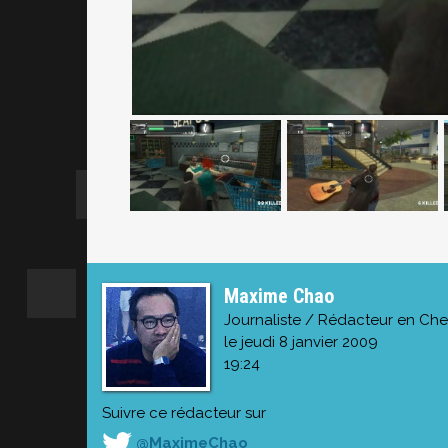
Maxime Chao
Journaliste / Rédacteur en Che
le jeudi 8 janvier 2009
19:24
Suivre ce rédacteur sur
@MaximeChao