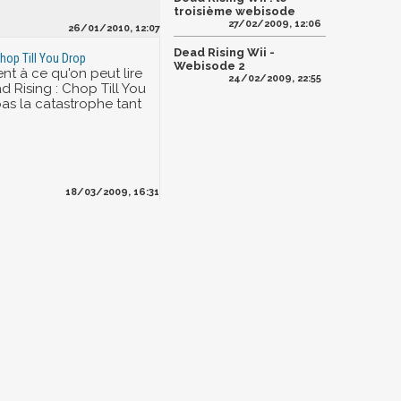
troisième webisode
27/02/2009, 12:06
26/01/2010, 12:07
Dead Rising Wii -
Chop Till You Drop
Webisode 2
nt à ce qu'on peut lire
24/02/2009, 22:55
ead Rising : Chop Till You
pas la catastrophe tant
18/03/2009, 16:31