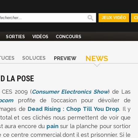
JEUX VIDÉO
C
SORTIES
VIDÉOS
CONCOURS
NEWS
TUCES
SOLUCES
PREVIEW
ND LA POSE
 CES 2009 (
Consumer Electronics Show
) de Las
pcom
profite de l'occasion pour dévoiler de
 images de
Dead Rising : Chop Till You Drop
. Il y
total et ces clichés nous permettent de voir que
t aura encore du
pain
sur la planche pour sortior
ce centre commercial dont il est prisonnier. Si le