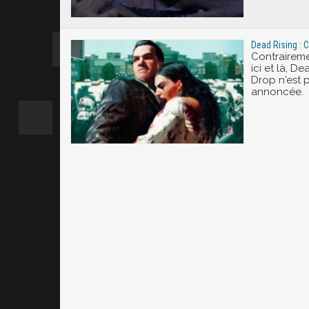
Dead Rising : 
Contraireme
ici et là, D
Drop n'est 
annoncée.