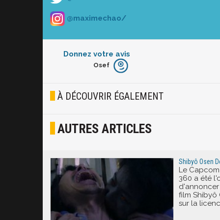
@maximechao/
Donnez votre avis
Osef
Furieux
Blasé
À DÉCOUVRIR ÉGALEMENT
Osef
AUTRES ARTICLES
Joyeux
Excité
Shibyô Osen De
Le Capcom T
360 a été 
d'annoncer 
film Shibyô
sur la licen