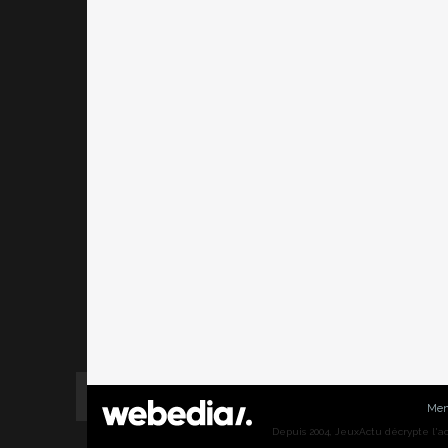
Men
Depuis 2004, JeuxActu décrypte l'actu