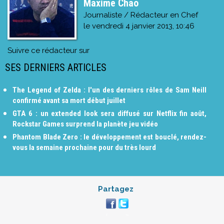
Maxime Chao
Journaliste / Rédacteur en Chef
le
vendredi 4 janvier 2013, 10:46
Suivre ce rédacteur sur
SES DERNIERS ARTICLES
The Legend of Zelda : l'un des derniers rôles de Sam Neill
confirmé avant sa mort début juillet
GTA 6 : un extended look sera diffusé sur Netflix fin août,
Rockstar Games surprend la planète jeu vidéo
Phantom Blade Zero : le développement est bouclé, rendez-
vous la semaine prochaine pour du très lourd
Partagez