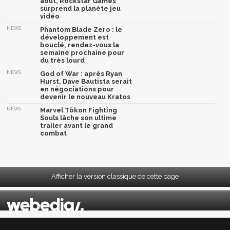
août, Rockstar Games
surprend la planète jeu
vidéo
NEWS
Phantom Blade Zero : le
développement est
bouclé, rendez-vous la
semaine prochaine pour
du très lourd
NEWS
God of War : après Ryan
Hurst, Dave Bautista serait
en négociations pour
devenir le nouveau Kratos
NEWS
Marvel Tōkon Fighting
Souls lâche son ultime
trailer avant le grand
combat
Afficher la version classique de cette page
Mentions légales
|
CGU
|
CGV
|
Politique données personnelles
|