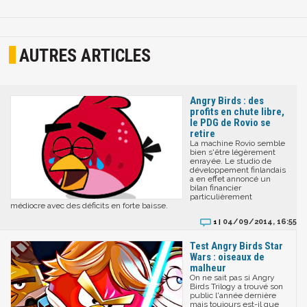
AUTRES ARTICLES
Angry Birds : des
profits en chute libre,
le PDG de Rovio se
retire
La machine Rovio semble
bien s'être légèrement
enrayée. Le studio de
développement finlandais
a en effet annoncé un
bilan financier
particulièrement
médiocre avec des déficits en forte baisse.
04/09/2014, 16:55
1 |
Test Angry Birds Star
Wars : oiseaux de
malheur
On ne sait pas si Angry
Birds Trilogy a trouvé son
public l'année dernière
mais toujours est-il que