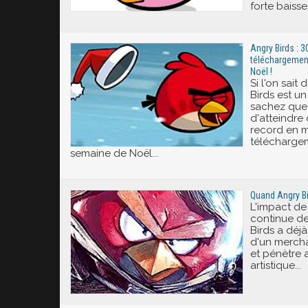
forte baisse
Angry Birds : 3
téléchargemen
Noël !
Si l'on sait
Birds est un
sachez que 
d'atteindre
record en m
téléchargem
semaine de Noël...
Quand Angry Bi
L'impact de
continue de
Birds a déjà
d'un merch
et pénètre 
artistique...