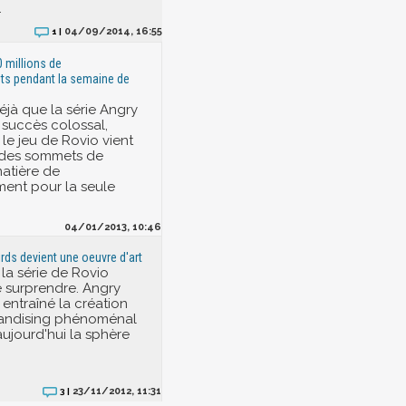
.
04/09/2014, 16:55
1 |
0 millions de
ts pendant la semaine de
 déjà que la série Angry
 succès colossal,
le jeu de Rovio vient
 des sommets de
atière de
ent pour la seule
04/01/2013, 10:46
rds devient une oeuvre d'art
 la série de Rovio
 surprendre. Angry
 entraîné la création
andising phénoménal
aujourd'hui la sphère
23/11/2012, 11:31
3 |