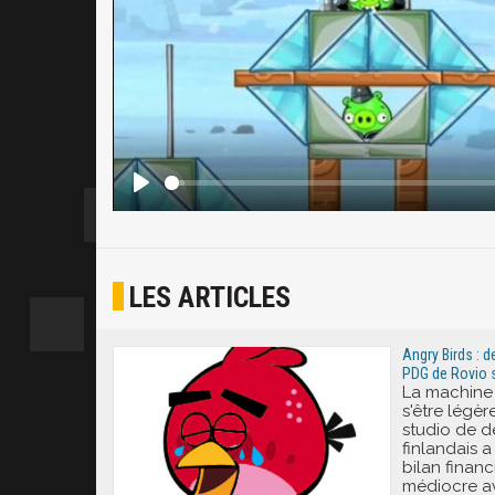
LES ARTICLES
Angry Birds : de
PDG de Rovio s
La machine
s'être légè
studio de 
finlandais 
bilan financ
médiocre av