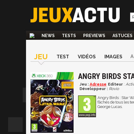
NEWS
TESTS
PREVIEWS
ASTUCES
JEU
A
TEST
VIDÉOS
IMAGES
ANGRY BIRDS ST
Jeu :
Adresse
Editeur
:
Acti
Développeur :
Rovio
Angry Birds : Star W
fâchés de tous les t
George Lucas.