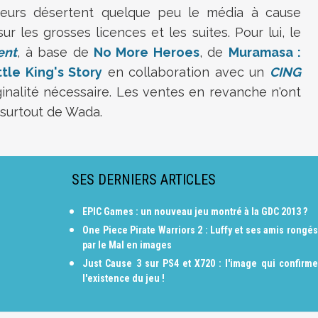
oueurs désertent quelque peu le média à cause
r les grosses licences et les suites. Pour lui, le
ent
, à base de
No More Heroes
, de
Muramasa :
ttle King's Story
en collaboration avec un
CING
ginalité nécessaire. Les ventes en revanche n'ont
t surtout de Wada.
SES DERNIERS ARTICLES
EPIC Games : un nouveau jeu montré à la GDC 2013 ?
One Piece Pirate Warriors 2 : Luffy et ses amis rongés
par le Mal en images
Just Cause 3 sur PS4 et X720 : l'image qui confirme
l'existence du jeu !