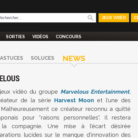
JEUX VIDÉO
C
SORTIES
VIDÉOS
CONCOURS
NEWS
ASTUCES
SOLUCES
ELOUS
 jeux vidéo du groupe
Marvelous Entertainment
,
réateur de la série
Harvest Moon
et l'une des
. Malheureusement ce créateur reconnu a quitté
onais pour "raisons personnelles". Il restera
 la compagnie. Une mise à l'écart désirée
arations lucides sur le manque d'innovation des