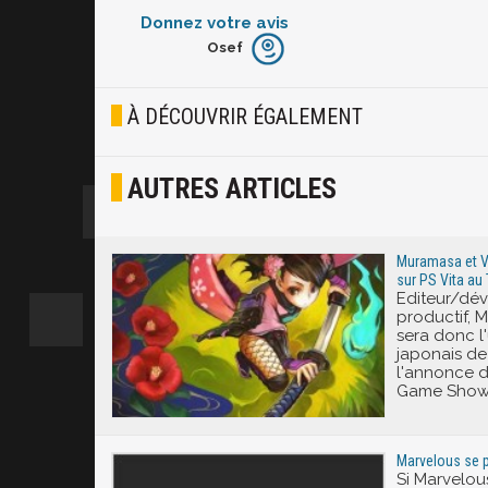
Donnez votre avis
Osef
Furieux
Blasé
À DÉCOUVRIR ÉGALEMENT
Osef
AUTRES ARTICLES
Joyeux
Excité
Muramasa et V
sur PS Vita a
Editeur/dév
productif, 
sera donc l
japonais de
l'annonce d
Game Show 
Marvelous se 
Si Marvelous