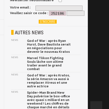
Newsletter hebdomadaire
Votre email :
Veuillez saisir ce code :
AUTRES NEWS
NEWS
God of War : après Ryan
Hurst, Dave Bautista serait
en négociations pour
devenir le nouveau Kratos
NEWS
Marvel Tōkon Fighting
Souls lâche son ultime
trailer avant le grand
combat
NEWS
God of War : après Kratos,
la série Amazon va aussi à
remplacer Atreus et une
autre actrice
NEWS
Spider-Man Brand New
Day pulvérise le box-office
avec quasi 1 milliard en un
weekend ! Les chiffres de
chaque marché en détails