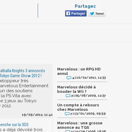
Partagez
Marvelous : un RPG HD
alhalla Knights 3 annoncés
annul
u Tokyo Game Show 2012 !
10/02/2011, 12:33
4 |
eloppeur très
Marvelous Entertainment
Marvelous décidé à
'un des soutiens
bouder la Wii ?
 la PS Vita avec
05/08/2009, 12:37
2 |
e 3 jeux au Tokyo
Un compte à rebours
2012.
chez Marvelous
13/01/2009, 09:59
7 |
19/09/2012, 11:41
Marvelous : une grosse
penche sur la 3DS
annonce au TGS
 a déjà dévoilé trois
22/09/2008, 18:38
7 |