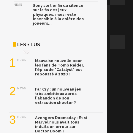
NEWS
Sony sort enfin du silence
sur la fin des jeux
physiques, mais reste
insensible à la colère des
joueurs...
LES + LUS
1
NEWS
Mauvaise nouvelle pour
les fans de Tomb Raider,
l'épisode "Catalyst" est
repoussé à 2028 !
2
NEWS
Far Cry : un nouveau jeu
très ambitieux après
l'abandon de son
extraction shooter ?
3
NEWS
Avengers Doomsday : Et si
Marvel nous avait tous
induits en erreur sur
Doctor Doom ?