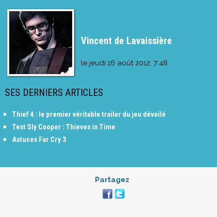
Vincent de Lavaissière
le
jeudi 16 août 2012, 7:48
SES DERNIERS ARTICLES
Thief 4 : le premier véritable trailer du jeu dévoilé
Test Sly Cooper : Thieves in Time
Astuces Far Cry 3
Partagez