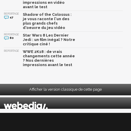
impressions en vidéo
avant le test
REPORTAGE
Shadow of the Colossus :
47
je vous raconte l'un des
plus grands chefs
d'oeuvre du jeu vidéo
REPORTAGE
Star Wars 8 Les Dernier
80
Jedi : un film inégal ? Notre
critique ciné !
REPORTAGE
WWE 2K18 : de vrais
changements cette année
? Nos dernières
impressions avant le test
Afficher la version classique de cette page
Mentions légales
|
CGU
|
CGV
|
Politique données personnelles
|
Cookies
|
Préférences cookies
|
Contacts