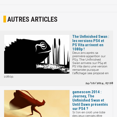
AUTRES ARTICLES
The Unfinished Swan :
les versions PS4 et
PS Vita arrivent en
1080p !
Deux ans après sa
première apparition sur
PS3, The Unfinished
Swan arrivera sur PS4 et
PS Vita dans une version
remaniée puisque
l'affichage sea proposé en
1080p.
24/10/2014, 07:08
gamescom 2014 :
Journey, The
Unfinished Swan et
Until Dawn présentés
sur PS4 ?
Si l'on en croit une liste
des jeux censés être