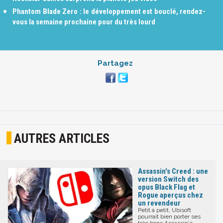
Phantom Blade Zero : le développement est bouclé, rendez-
vous la semaine prochaine pour du très lourd
Partagez
AUTRES ARTICLES
Assassin's Creed : une
version Switch des
opus Black Flag et
Rogue aperçus chez
un revendeur
Petit à petit, Ubisoft
pourrait bien porter ses
très bons Assassin's