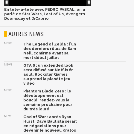
En tête-à-tête avec PEDRO PASCAL, on a
parlé de Star Wars, Last of Us, Avengers
Doomsday et DiCaprio
AUTRES NEWS
NEWS
The Legend of Zelda : l'un
des derniers rôles de Sam
Neill confirmé avant sa
mort début juillet
NEWS
GTA 6 : un extended look
sera diffusé sur Netflix fin
août, Rockstar Games
surprend la planète jeu
vidéo
NEWS
Phantom Blade Zero : le
développement est
bouclé, rendez-vous la
semaine prochaine pour
du très lourd
NEWS
God of War : après Ryan
Hurst, Dave Bautista serait
en négociations pour
devenir le nouveau Kratos