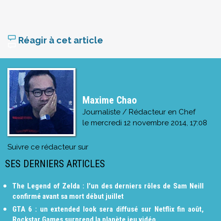
Réagir à cet article
Maxime Chao
Journaliste / Rédacteur en Chef
le
mercredi 12 novembre 2014, 17:08
Suivre ce rédacteur sur
SES DERNIERS ARTICLES
The Legend of Zelda : l'un des derniers rôles de Sam Neill
confirmé avant sa mort début juillet
GTA 6 : un extended look sera diffusé sur Netflix fin août,
Rockstar Games surprend la planète jeu vidéo