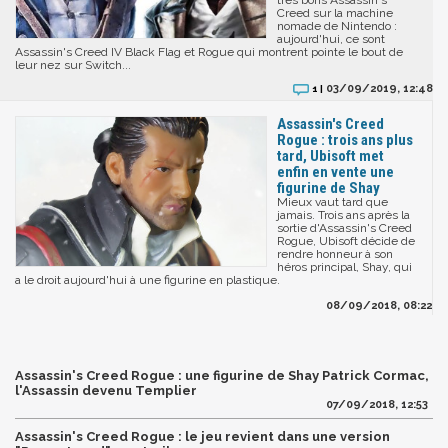
Creed sur la machine
nomade de Nintendo :
aujourd'hui, ce sont
Assassin's Creed IV Black Flag et Rogue qui montrent pointe le bout de
leur nez sur Switch...
03/09/2019, 12:48
1 |
Assassin's Creed
Rogue : trois ans plus
tard, Ubisoft met
enfin en vente une
figurine de Shay
Mieux vaut tard que
jamais. Trois ans après la
sortie d'Assassin's Creed
Rogue, Ubisoft décide de
rendre honneur à son
héros principal, Shay, qui
a le droit aujourd'hui à une figurine en plastique.
08/09/2018, 08:22
Assassin's Creed Rogue : une figurine de Shay Patrick Cormac,
l'Assassin devenu Templier
07/09/2018, 12:53
Assassin's Creed Rogue : le jeu revient dans une version