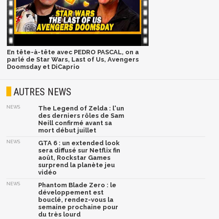
En tête-à-tête avec PEDRO PASCAL, on a
parlé de Star Wars, Last of Us, Avengers
Doomsday et DiCaprio
AUTRES NEWS
NEWS
The Legend of Zelda : l'un
des derniers rôles de Sam
Neill confirmé avant sa
mort début juillet
NEWS
GTA 6 : un extended look
sera diffusé sur Netflix fin
août, Rockstar Games
surprend la planète jeu
vidéo
NEWS
Phantom Blade Zero : le
développement est
bouclé, rendez-vous la
semaine prochaine pour
du très lourd