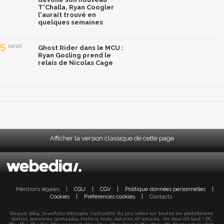
T'Challa, Ryan Coogler
l'aurait trouvé en
quelques semaines
5
NEWS
Ghost Rider dans le MCU :
Ryan Gosling prend le
relais de Nicolas Cage
Afficher la version classique de cette page
Mentions légales
|
CGU
|
CGV
|
Politique données personnelles
|
Cookies
|
Préférences cookies
|
Contacts
Depuis 2004, JeuxActu décrypte l'actualité du jeu vidéo sur toutes les plateformes.
Sorties, previews, gameplay, trailers, tests, astuces et soluces... on vous dit tout ! PC,