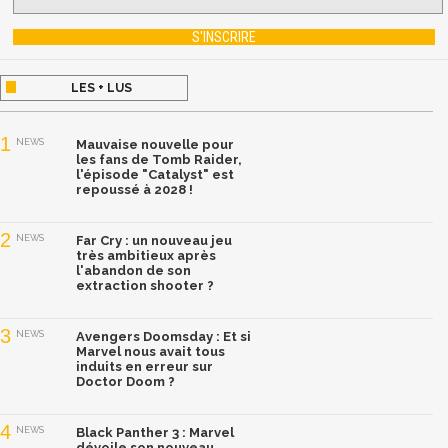
LES + LUS
1
NEWS
Mauvaise nouvelle pour
les fans de Tomb Raider,
l'épisode "Catalyst" est
repoussé à 2028 !
2
NEWS
Far Cry : un nouveau jeu
très ambitieux après
l'abandon de son
extraction shooter ?
3
NEWS
Avengers Doomsday : Et si
Marvel nous avait tous
induits en erreur sur
Doctor Doom ?
4
NEWS
Black Panther 3 : Marvel
dévoile son nouveau